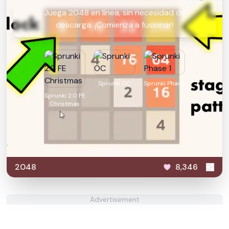
Juega 2048 en línea, sin necesidad de
descarga. ¡Comienza a fusionar!
Sprunki OC
Sprunki Phase
1
Sprunki 2.0 FE
Christmas
2048
8,346
Advertisement