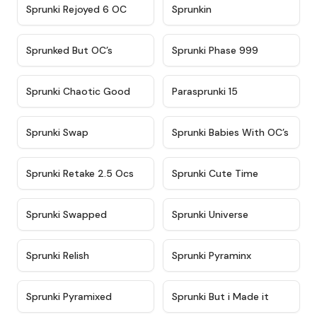
★
4.4
★
4.9
Sprunki Rejoyed 6 OC
Sprunkin
★
4.5
★
4.5
Sprunked But OC’s
Sprunki Phase 999
★
4.7
★
4.9
Sprunki Chaotic Good
Parasprunki 15
★
4.9
★
4.8
Sprunki Swap
Sprunki Babies With OC’s
★
4.6
★
5
Sprunki Retake 2.5 Ocs
Sprunki Cute Time
★
4.8
★
4.6
Sprunki Swapped
Sprunki Universe
★
4.8
★
4.4
Sprunki Relish
Sprunki Pyraminx
★
4.8
★
4.8
Sprunki Pyramixed
Sprunki But i Made it