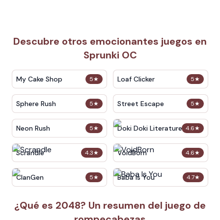
Descubre otros emocionantes juegos en
Sprunki OC
My Cake Shop
Loaf Clicker
5
★
5
★
Sphere Rush
Street Escape
5
★
5
★
Neon Rush
Doki Doki Literature Club
5
★
4.6
★
Scrandle
VoidBorn
4.3
★
4.6
★
ClanGen
Baba Is You
5
★
4.7
★
¿Qué es 2048? Un resumen del juego de
rompecabezas