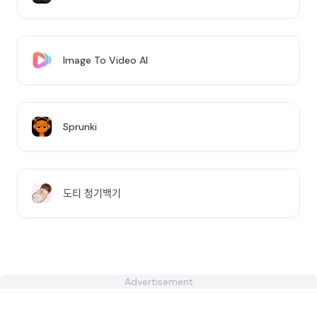
Image To Video AI
Sprunki
도티 청기백기
Advertisement