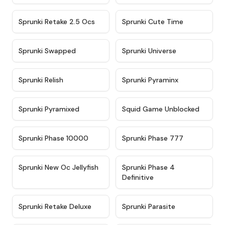
★
4.6
★
5
Sprunki Retake 2.5 Ocs
Sprunki Cute Time
★
4.8
★
4.6
Sprunki Swapped
Sprunki Universe
★
4.8
★
4.4
Sprunki Relish
Sprunki Pyraminx
★
4.8
★
4.6
Sprunki Pyramixed
Squid Game Unblocked
★
4.7
★
4.7
Sprunki Phase 10000
Sprunki Phase 777
★
4.8
★
4.9
Sprunki New Oc Jellyfish
Sprunki Phase 4
Definitive
★
4.6
★
4.3
Sprunki Retake Deluxe
Sprunki Parasite