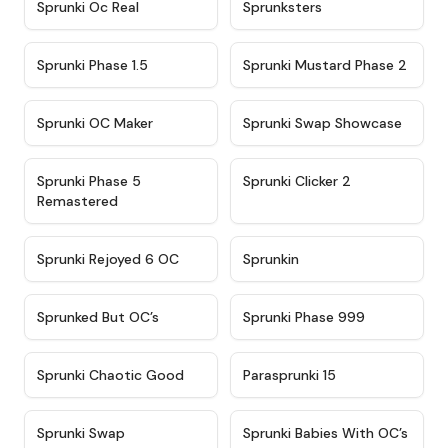
★
4.5
★
4.5
Sprunki Oc Real
Sprunksters
★
4.8
★
4.4
Sprunki Phase 1.5
Sprunki Mustard Phase 2
★
4.4
★
4.6
Sprunki OC Maker
Sprunki Swap Showcase
★
4.9
★
4.8
Sprunki Phase 5
Sprunki Clicker 2
Remastered
★
4.4
★
4.9
Sprunki Rejoyed 6 OC
Sprunkin
★
4.5
★
4.5
Sprunked But OC’s
Sprunki Phase 999
★
4.7
★
4.9
Sprunki Chaotic Good
Parasprunki 15
★
4.9
★
4.8
Sprunki Swap
Sprunki Babies With OC’s