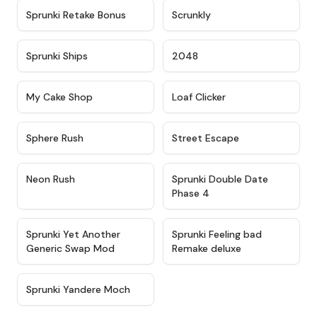
★
4.4
★
4.8
Sprunki Retake Bonus
Scrunkly
★
4.7
★
4.8
Sprunki Ships
2048
★
5
★
5
My Cake Shop
Loaf Clicker
★
5
★
5
Sphere Rush
Street Escape
★
5
★
4.5
Neon Rush
Sprunki Double Date
Phase 4
★
5
★
4.9
Sprunki Yet Another
Sprunki Feeling bad
Generic Swap Mod
Remake deluxe
★
4.6
Sprunki Yandere Moch