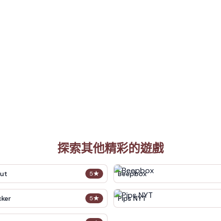
探索其他精彩的遊戲
out
Beepbox
5
★
cker
Pips NYT
5
★