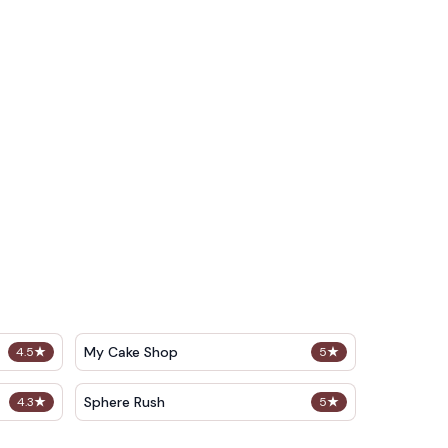
My Cake Shop
4.5
★
5
★
Sphere Rush
4.3
★
5
★