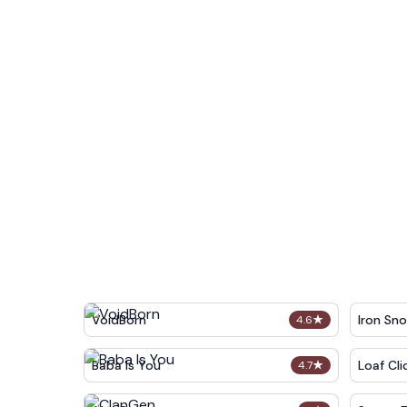
VoidBorn
Iron Sn
4.6
★
Baba Is You
Loaf Cli
4.7
★