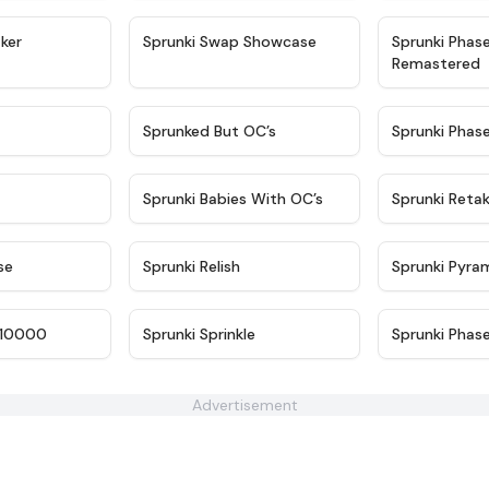
★
4.4
★
4.6
ker
Sprunki Swap Showcase
Sprunki Phas
Remastered
★
4.9
★
4.5
Sprunked But OC’s
Sprunki Phas
★
4.9
★
4.8
Sprunki Babies With OC’s
Sprunki Reta
★
4.6
★
4.8
se
Sprunki Relish
Sprunki Pyra
★
4.7
★
4.7
 10000
Sprunki Sprinkle
Sprunki Phas
Advertisement