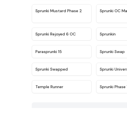
★
4.4
Sprunki Mustard Phase 2
Sprunki OC Ma
★
4.4
Sprunki Rejoyed 6 OC
Sprunkin
★
4.9
Parasprunki 15
Sprunki Swap
★
4.8
Sprunki Swapped
Sprunki Univer
★
4.7
Temple Runner
Sprunki Phase