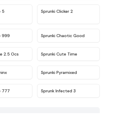
★
4.9
★
4.8
e 5
Sprunki Clicker 2
★
4.5
★
4.7
e 999
Sprunki Chaotic Good
★
4.6
★
5
ke 2.5 Ocs
Sprunki Cute Time
★
4.4
★
4.8
minx
Sprunki Pyramixed
★
4.7
★
4.5
e 777
Sprunk Infected 3