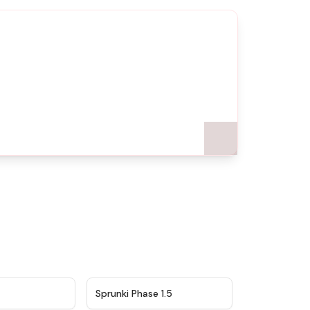
！
★
4.5
★
4.8
Sprunki Phase 1.5