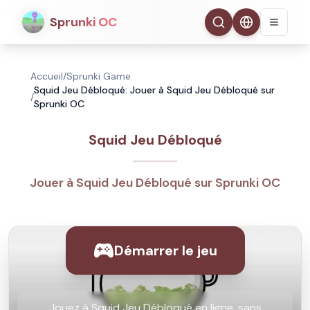
Sprunki OC
Accueil
/
Sprunki Game
Squid Jeu Débloqué: Jouer à Squid Jeu Débloqué sur
/
Sprunki OC
Squid Jeu Débloqué
Jouer à Squid Jeu Débloqué sur Sprunki OC
Démarrer le jeu
Jouez à Squid Jeu Débloqué en ligne, sans