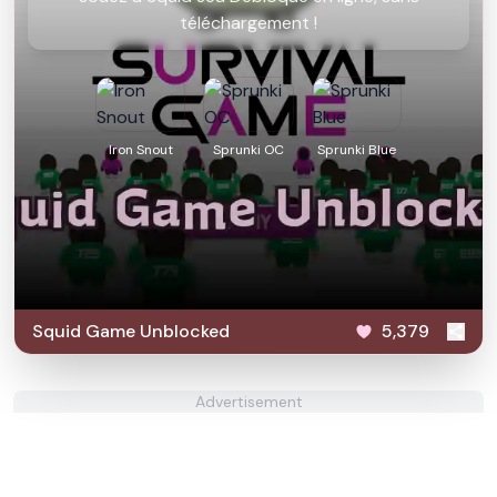
téléchargement !
Iron Snout
Sprunki OC
Sprunki Blue
Squid Game Unblocked
5,379
Advertisement