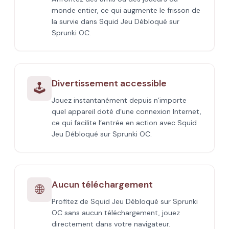
monde entier, ce qui augmente le frisson de
la survie dans Squid Jeu Débloqué sur
Sprunki OC.
Divertissement accessible
🕹️
Jouez instantanément depuis n’importe
quel appareil doté d’une connexion Internet,
ce qui facilite l’entrée en action avec Squid
Jeu Débloqué sur Sprunki OC.
Aucun téléchargement
🌐
Profitez de Squid Jeu Débloqué sur Sprunki
OC sans aucun téléchargement, jouez
directement dans votre navigateur.