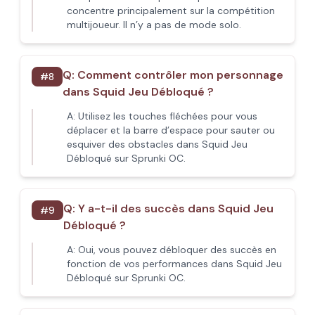
concentre principalement sur la compétition
multijoueur. Il n’y a pas de mode solo.
Q:
Comment contrôler mon personnage
#
8
dans Squid Jeu Débloqué ?
A:
Utilisez les touches fléchées pour vous
déplacer et la barre d’espace pour sauter ou
esquiver des obstacles dans Squid Jeu
Débloqué sur Sprunki OC.
Q:
Y a-t-il des succès dans Squid Jeu
#
9
Débloqué ?
A:
Oui, vous pouvez débloquer des succès en
fonction de vos performances dans Squid Jeu
Débloqué sur Sprunki OC.