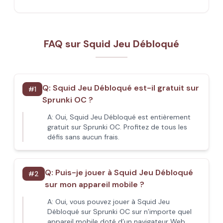
FAQ sur Squid Jeu Débloqué
Q:
Squid Jeu Débloqué est-il gratuit sur
#
1
Sprunki OC ?
A:
Oui, Squid Jeu Débloqué est entièrement
gratuit sur Sprunki OC. Profitez de tous les
défis sans aucun frais.
Q:
Puis-je jouer à Squid Jeu Débloqué
#
2
sur mon appareil mobile ?
A:
Oui, vous pouvez jouer à Squid Jeu
Débloqué sur Sprunki OC sur n’importe quel
appareil mobile doté d’un navigateur Web.