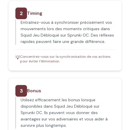
2
Timing
Entraînez-vous à synchroniser précisément vos
mouvements lors des moments critiques dans
Squid Jeu Débloqué sur Sprunki OC. Des réflexes
rapides peuvent faire une grande différence.
Concentrez-vous sur la synchronisation de vos actions
💡
pour éviter l’élimination.
3
Bonus
Utilisez efficacement les bonus lorsque
disponibles dans Squid Jeu Débloqué sur
Sprunki OC. Ils peuvent vous donner des
avantages sur vos adversaires et vous aider à
survivre plus longtemps.