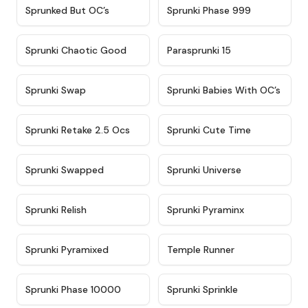
★
4.5
★
4.5
Sprunked But OC’s
Sprunki Phase 999
★
4.7
★
4.9
Sprunki Chaotic Good
Parasprunki 15
★
4.9
★
4.8
Sprunki Swap
Sprunki Babies With OC’s
★
4.6
★
5
Sprunki Retake 2.5 Ocs
Sprunki Cute Time
★
4.8
★
4.6
Sprunki Swapped
Sprunki Universe
★
4.8
★
4.4
Sprunki Relish
Sprunki Pyraminx
★
4.8
★
4.7
Sprunki Pyramixed
Temple Runner
★
4.7
★
4.7
Sprunki Phase 10000
Sprunki Sprinkle