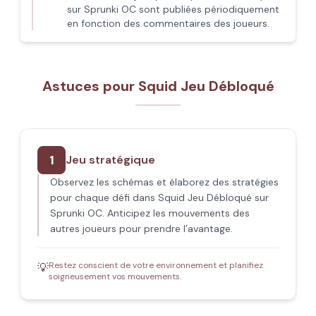
sur Sprunki OC sont publiées périodiquement
en fonction des commentaires des joueurs.
Astuces pour Squid Jeu Débloqué
1
Jeu stratégique
Observez les schémas et élaborez des stratégies
pour chaque défi dans Squid Jeu Débloqué sur
Sprunki OC. Anticipez les mouvements des
autres joueurs pour prendre l’avantage.
Restez conscient de votre environnement et planifiez
💡
soigneusement vos mouvements.