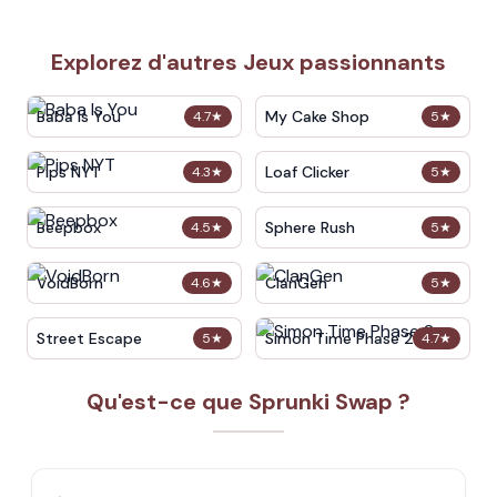
Explorez d'autres Jeux passionnants
Baba Is You
My Cake Shop
4.7
★
5
★
Pips NYT
Loaf Clicker
4.3
★
5
★
Beepbox
Sphere Rush
4.5
★
5
★
VoidBorn
ClanGen
4.6
★
5
★
Street Escape
Simon Time Phase 2
5
★
4.7
★
Qu'est-ce que Sprunki Swap ?