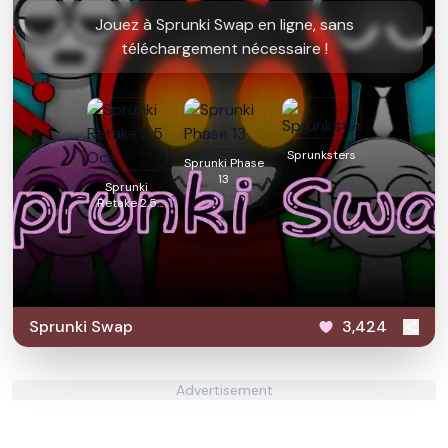
Jouez à Sprunki Swap en ligne, sans
téléchargement nécessaire !
Sprunksters
Sprunki Phase
13
Sprunki
Retake 2.5
Ocs
Sprunki Swap
3,424
Advertisement