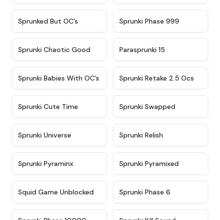
★
4.5
★
4.5
Sprunked But OC’s
Sprunki Phase 999
★
4.7
★
4.9
Sprunki Chaotic Good
Parasprunki 15
★
4.8
★
4.6
Sprunki Babies With OC’s
Sprunki Retake 2.5 Ocs
★
5
★
4.8
Sprunki Cute Time
Sprunki Swapped
★
4.6
★
4.8
Sprunki Universe
Sprunki Relish
★
4.4
★
4.8
Sprunki Pyraminx
Sprunki Pyramixed
★
4.6
★
4.5
Squid Game Unblocked
Sprunki Phase 6
★
4.7
★
4.8