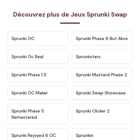
Découvrez plus de Jeux Sprunki Swap
★
4.7
★
4.9
Sprunki OC
Sprunki Phase 6 But Alive
★
4.5
★
4.5
Sprunki Oc Real
Sprunksters
★
4.8
★
4.4
Sprunki Phase 1.5
Sprunki Mustard Phase 2
★
4.4
★
4.6
Sprunki OC Maker
Sprunki Swap Showcase
★
4.9
★
4.8
Sprunki Phase 5
Sprunki Clicker 2
Remastered
★
4.4
★
4.9
Sprunki Rejoyed 6 OC
Sprunkin