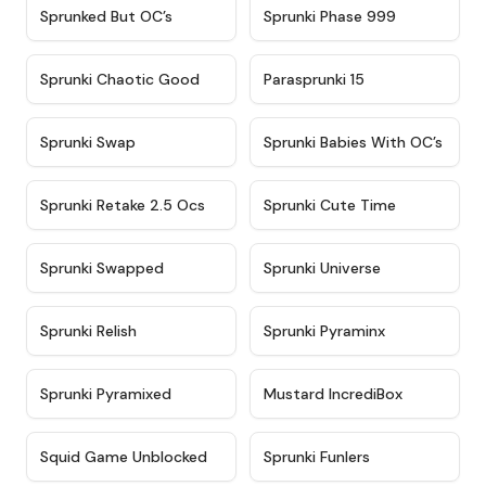
★
4.5
★
4.5
Sprunked But OC’s
Sprunki Phase 999
★
4.7
★
4.9
Sprunki Chaotic Good
Parasprunki 15
★
4.9
★
4.8
Sprunki Swap
Sprunki Babies With OC’s
★
4.6
★
5
Sprunki Retake 2.5 Ocs
Sprunki Cute Time
★
4.8
★
4.6
Sprunki Swapped
Sprunki Universe
★
4.8
★
4.4
Sprunki Relish
Sprunki Pyraminx
★
4.8
★
4.4
Sprunki Pyramixed
Mustard IncrediBox
★
4.6
★
4.7
Squid Game Unblocked
Sprunki Funlers