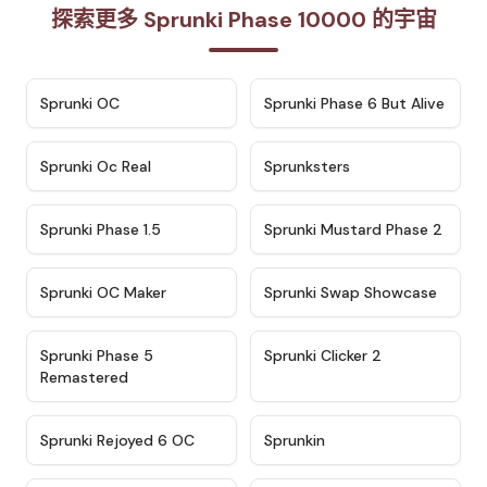
探索更多 Sprunki Phase 10000 的宇宙
★
4.7
★
4.9
Sprunki OC
Sprunki Phase 6 But Alive
★
4.5
★
4.5
Sprunki Oc Real
Sprunksters
★
4.8
★
4.4
Sprunki Phase 1.5
Sprunki Mustard Phase 2
★
4.4
★
4.6
Sprunki OC Maker
Sprunki Swap Showcase
★
4.9
★
4.8
Sprunki Phase 5
Sprunki Clicker 2
Remastered
★
4.4
★
4.9
Sprunki Rejoyed 6 OC
Sprunkin