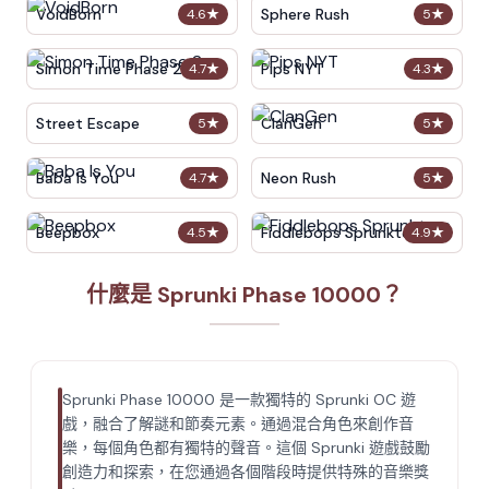
VoidBorn
Sphere Rush
4.6
★
5
★
Simon Time Phase 2
Pips NYT
4.7
★
4.3
★
Street Escape
ClanGen
5
★
5
★
Baba Is You
Neon Rush
4.7
★
5
★
Beepbox
Fiddlebops Sprunkters
4.5
★
4.9
★
什麼是 Sprunki Phase 10000？
Sprunki Phase 10000 是一款獨特的 Sprunki OC 遊
戲，融合了解謎和節奏元素。通過混合角色來創作音
樂，每個角色都有獨特的聲音。這個 Sprunki 遊戲鼓勵
創造力和探索，在您通過各個階段時提供特殊的音樂獎