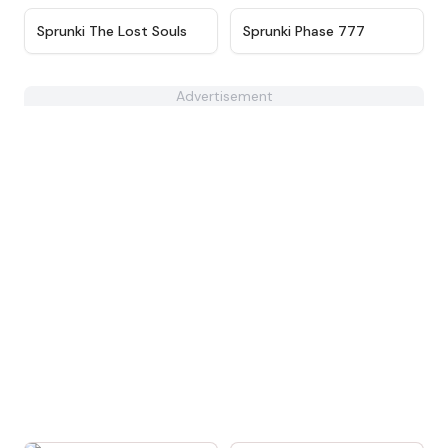
★
4.8
★
4.7
Sprunki The Lost Souls
Sprunki Phase 777
Advertisement