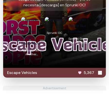
necesita [descarga] en Sprunki OC!
Sprunki OC
Sprunki Game
But restyled
Sprunki Yet
Another
Generic Swap
Mod
Escape Vehicles
5,367
Advertisement