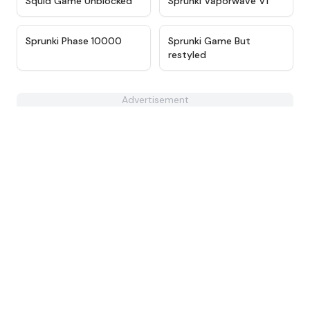
Squid Game Unblocked
Sprunki Vaporwave V1
★
4.7
★
4.6
Sprunki Phase 10000
Sprunki Game But
restyled
Advertisement