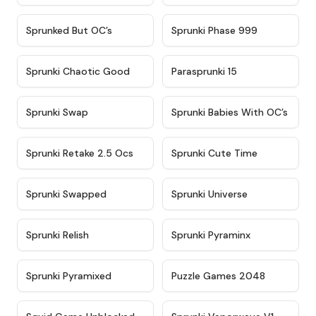
★
4.5
★
4.5
Sprunked But OC’s
Sprunki Phase 999
★
4.7
★
4.9
Sprunki Chaotic Good
Parasprunki 15
★
4.9
★
4.8
Sprunki Swap
Sprunki Babies With OC’s
★
4.6
★
5
Sprunki Retake 2.5 Ocs
Sprunki Cute Time
★
4.8
★
4.6
Sprunki Swapped
Sprunki Universe
★
4.8
★
4.4
Sprunki Relish
Sprunki Pyraminx
★
4.8
★
4.7
Sprunki Pyramixed
Puzzle Games 2048
★
4.6
★
4.4