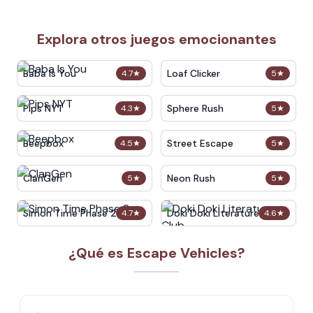
Explora otros juegos emocionantes
Baba Is You
Loaf Clicker
4.7
★
5
★
Pips NYT
Sphere Rush
4.3
★
5
★
Beepbox
Street Escape
4.5
★
5
★
ClanGen
Neon Rush
5
★
5
★
Simon Time Phase 2
Doki Doki Literature Club
4.7
★
4.6
★
¿Qué es Escape Vehicles?