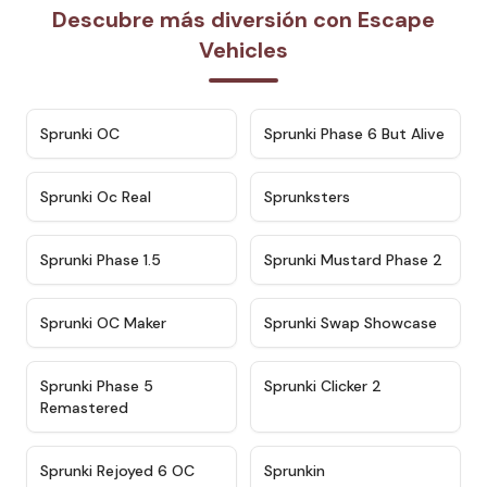
Descubre más diversión con Escape
Vehicles
★
4.7
★
4.9
Sprunki OC
Sprunki Phase 6 But Alive
★
4.5
★
4.5
Sprunki Oc Real
Sprunksters
★
4.8
★
4.4
Sprunki Phase 1.5
Sprunki Mustard Phase 2
★
4.4
★
4.6
Sprunki OC Maker
Sprunki Swap Showcase
★
4.9
★
4.8
Sprunki Phase 5
Sprunki Clicker 2
Remastered
★
4.4
★
4.9
Sprunki Rejoyed 6 OC
Sprunkin