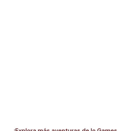
¡Explora más aventuras de Io Games