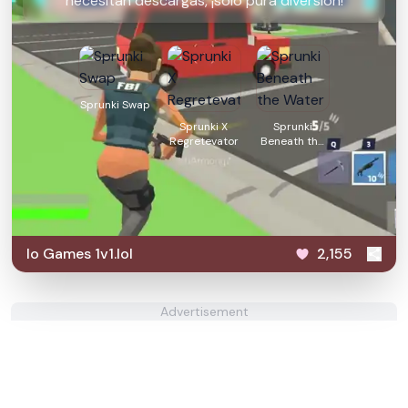
necesitan descargas, ¡solo pura diversión!
Sprunki Swap
Sprunki X
Sprunki
Regretevator
Beneath the
Water
Io Games 1v1.lol
2,155
Advertisement