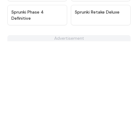
★
4.9
★
4.6
Sprunki Phase 4
Sprunki Retake Deluxe
Definitive
Advertisement