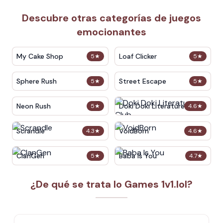
Descubre otras categorías de juegos
emocionantes
My Cake Shop
Loaf Clicker
5
★
5
★
Sphere Rush
Street Escape
5
★
5
★
Neon Rush
Doki Doki Literature Club
5
★
4.6
★
Scrandle
VoidBorn
4.3
★
4.6
★
ClanGen
Baba Is You
5
★
4.7
★
¿De qué se trata Io Games 1v1.lol?