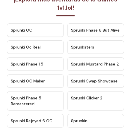
1v1.lol!
★
4.7
★
4.9
Sprunki OC
Sprunki Phase 6 But Alive
★
4.5
★
4.5
Sprunki Oc Real
Sprunksters
★
4.8
★
4.4
Sprunki Phase 1.5
Sprunki Mustard Phase 2
★
4.4
★
4.6
Sprunki OC Maker
Sprunki Swap Showcase
★
4.9
★
4.8
Sprunki Phase 5
Sprunki Clicker 2
Remastered
★
4.4
★
4.9
Sprunki Rejoyed 6 OC
Sprunkin