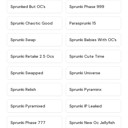
★
4.5
★
4.5
Sprunked But OC’s
Sprunki Phase 999
★
4.7
★
4.9
Sprunki Chaotic Good
Parasprunki 15
★
4.9
★
4.8
Sprunki Swap
Sprunki Babies With OC’s
★
4.6
★
5
Sprunki Retake 2.5 Ocs
Sprunki Cute Time
★
4.8
★
4.6
Sprunki Swapped
Sprunki Universe
★
4.8
★
4.4
Sprunki Relish
Sprunki Pyraminx
★
4.8
★
4.8
Sprunki Pyramixed
Sprunki IP Leaked
★
4.7
★
4.8
Sprunki Phase 777
Sprunki New Oc Jellyfish