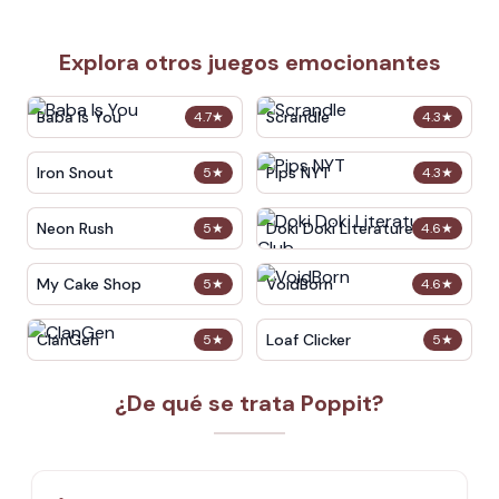
Explora otros juegos emocionantes
Baba Is You
Scrandle
4.7
★
4.3
★
Iron Snout
Pips NYT
5
★
4.3
★
Neon Rush
Doki Doki Literature Club
5
★
4.6
★
My Cake Shop
VoidBorn
5
★
4.6
★
ClanGen
Loaf Clicker
5
★
5
★
¿De qué se trata Poppit​?