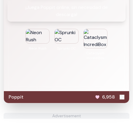
¡Juega Poppit​ online, sin necesidad de
descarga!
Neon Rush
Sprunki OC
Cataclysm
IncrediBox
Poppit​
6,958
Advertisement