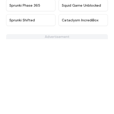
★
4.7
★
4.6
Sprunki Phase 365
Squid Game Unblocked
★
4.3
★
4.6
Sprunki Shifted
Cataclysm IncrediBox
Advertisement