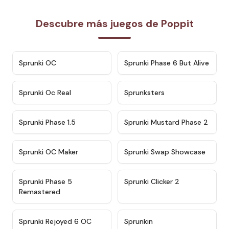
Descubre más juegos de Poppit​
★
4.7
★
4.9
Sprunki OC
Sprunki Phase 6 But Alive
★
4.5
★
4.5
Sprunki Oc Real
Sprunksters
★
4.8
★
4.4
Sprunki Phase 1.5
Sprunki Mustard Phase 2
★
4.4
★
4.6
Sprunki OC Maker
Sprunki Swap Showcase
★
4.9
★
4.8
Sprunki Phase 5
Sprunki Clicker 2
Remastered
★
4.4
★
4.9
Sprunki Rejoyed 6 OC
Sprunkin