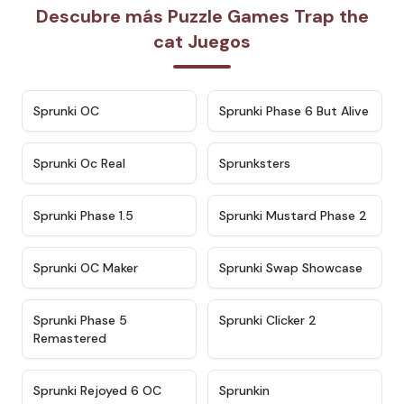
Descubre más Puzzle Games Trap the
cat Juegos
★
4.7
★
4.9
Sprunki OC
Sprunki Phase 6 But Alive
★
4.5
★
4.5
Sprunki Oc Real
Sprunksters
★
4.8
★
4.4
Sprunki Phase 1.5
Sprunki Mustard Phase 2
★
4.4
★
4.6
Sprunki OC Maker
Sprunki Swap Showcase
★
4.9
★
4.8
Sprunki Phase 5
Sprunki Clicker 2
Remastered
★
4.4
★
4.9
Sprunki Rejoyed 6 OC
Sprunkin