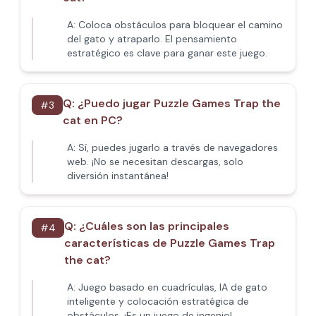
A:
Coloca obstáculos para bloquear el camino
del gato y atraparlo. El pensamiento
estratégico es clave para ganar este juego.
Q:
¿Puedo jugar Puzzle Games Trap the
#
3
cat en PC?
A:
Sí, puedes jugarlo a través de navegadores
web. ¡No se necesitan descargas, solo
diversión instantánea!
Q:
¿Cuáles son las principales
#
4
características de Puzzle Games Trap
the cat?
A:
Juego basado en cuadrículas, IA de gato
inteligente y colocación estratégica de
obstáculos. ¡Es un juego de ingenio!