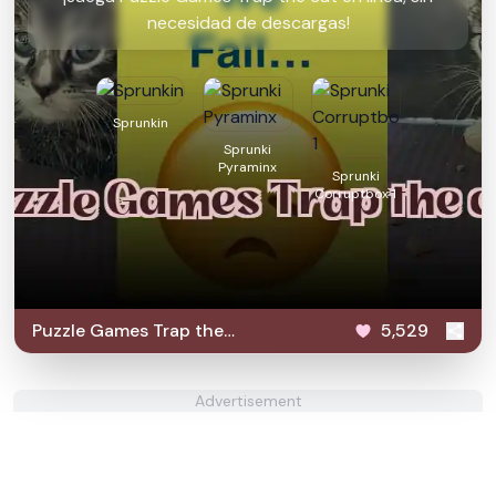
necesidad de descargas!
Sprunkin
Sprunki
Pyraminx
Sprunki
Corruptbox 1
Puzzle Games Trap the
5,529
cat
Advertisement