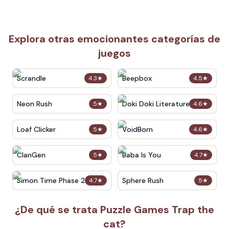
Explora otras emocionantes categorías de
juegos
Scrandle
Beepbox
4.3
★
4.5
★
Neon Rush
Doki Doki Literature Club
5
★
4.6
★
Loaf Clicker
VoidBorn
5
★
4.6
★
ClanGen
Baba Is You
5
★
4.7
★
Simon Time Phase 2
Sphere Rush
4.7
★
5
★
¿De qué se trata Puzzle Games Trap the
cat?