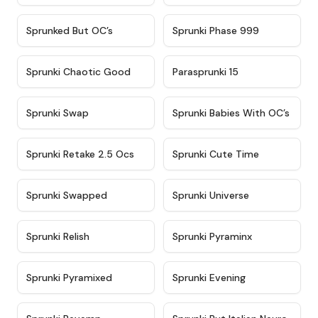
★
4.5
★
4.5
Sprunked But OC’s
Sprunki Phase 999
★
4.7
★
4.9
Sprunki Chaotic Good
Parasprunki 15
★
4.9
★
4.8
Sprunki Swap
Sprunki Babies With OC’s
★
4.6
★
5
Sprunki Retake 2.5 Ocs
Sprunki Cute Time
★
4.8
★
4.6
Sprunki Swapped
Sprunki Universe
★
4.8
★
4.4
Sprunki Relish
Sprunki Pyraminx
★
4.8
★
4.7
Sprunki Pyramixed
Sprunki Evening
★
4.9
★
4.4