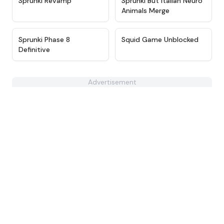
Sprunki Revamp
Sprunki But Italian Neuro
Animals Merge
★
4.7
★
4.6
Sprunki Phase 8
Squid Game Unblocked
Definitive
Advertisement