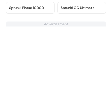
★
4.7
★
4.3
Sprunki Phase 10000
Sprunki OC Ultimate
Advertisement