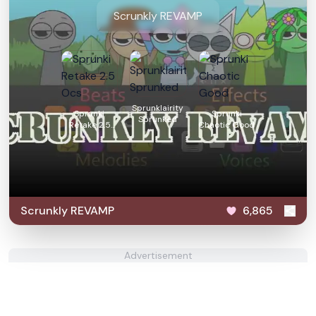
Scrunkly REVAMP
Sprunklairity
Sprunki
Sprunki
Sprunked
Retake 2.5
Chaotic Good
Ocs
Scrunkly REVAMP
6,865
Advertisement