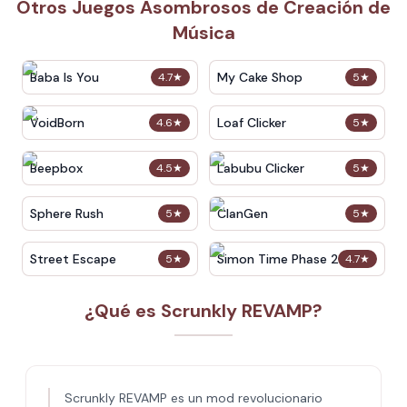
Otros Juegos Asombrosos de Creación de
Música
Baba Is You
My Cake Shop
4.7
★
5
★
VoidBorn
Loaf Clicker
4.6
★
5
★
Beepbox
Labubu Clicker
4.5
★
5
★
Sphere Rush
ClanGen
5
★
5
★
Street Escape
Simon Time Phase 2
5
★
4.7
★
¿Qué es Scrunkly REVAMP?
Scrunkly REVAMP es un mod revolucionario