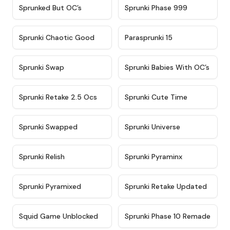
★
4.5
★
4.5
Sprunked But OC’s
Sprunki Phase 999
★
4.7
★
4.9
Sprunki Chaotic Good
Parasprunki 15
★
4.9
★
4.8
Sprunki Swap
Sprunki Babies With OC’s
★
4.6
★
5
Sprunki Retake 2.5 Ocs
Sprunki Cute Time
★
4.8
★
4.6
Sprunki Swapped
Sprunki Universe
★
4.8
★
4.4
Sprunki Relish
Sprunki Pyraminx
★
4.8
★
4.3
Sprunki Pyramixed
Sprunki Retake Updated
★
4.6
★
4.6
Squid Game Unblocked
Sprunki Phase 10 Remade