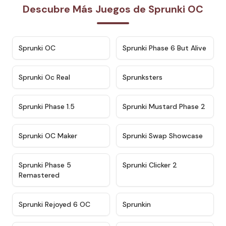
Descubre Más Juegos de Sprunki OC
★
4.7
★
4.9
Sprunki OC
Sprunki Phase 6 But Alive
★
4.5
★
4.5
Sprunki Oc Real
Sprunksters
★
4.8
★
4.4
Sprunki Phase 1.5
Sprunki Mustard Phase 2
★
4.4
★
4.6
Sprunki OC Maker
Sprunki Swap Showcase
★
4.9
★
4.8
Sprunki Phase 5
Sprunki Clicker 2
Remastered
★
4.4
★
4.9
Sprunki Rejoyed 6 OC
Sprunkin