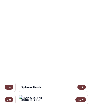
Sphere Rush
5
★
5
★
Baba Is You
5
★
4.7
★