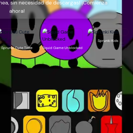
ínea, sin necesidad de descargas! ¡Comienza
ahora!
Sprunki Kids
Sprunki Cute Time
Squid Game Unblocked