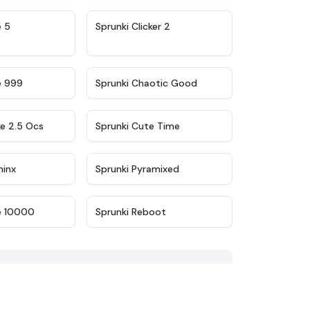
★
4.9
★
4.8
e 5
Sprunki Clicker 2
★
4.5
★
4.7
e 999
Sprunki Chaotic Good
★
4.6
★
5
ke 2.5 Ocs
Sprunki Cute Time
★
4.4
★
4.8
minx
Sprunki Pyramixed
★
4.7
★
4.4
e 10000
Sprunki Reboot