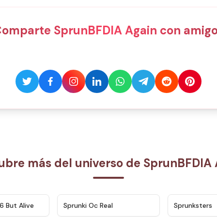
Comparte SprunBFDIA Again con amigo
ubre más del universo de SprunBFDIA 
★
4.9
★
4.5
6 But Alive
Sprunki Oc Real
Sprunksters