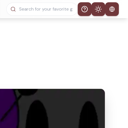
Help
Theme
Tema Automático
Modo Claro
Modo Oscuro