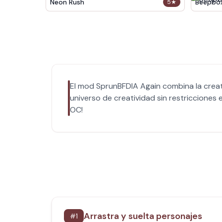
Neon Rush
Beepbo
5
★
El mod SprunBFDIA Again combina la creati
universo de creatividad sin restricciones
OC!
Arrastra y suelta personajes
#
1