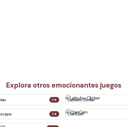
Explora otros emocionantes juegos
cker
Labubu Clicker
5
★
Escape
ClanGen
5
★