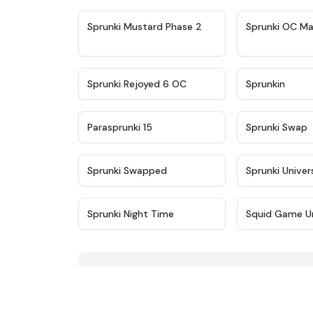
★
4.4
Sprunki Mustard Phase 2
Sprunki OC Ma
★
4.4
Sprunki Rejoyed 6 OC
Sprunkin
★
4.9
Parasprunki 15
Sprunki Swap
★
4.8
Sprunki Swapped
Sprunki Univer
★
4.4
Sprunki Night Time
Squid Game U