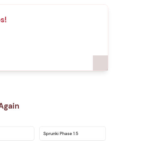
s!
Again
★
4.5
★
4.8
Sprunki Phase 1.5