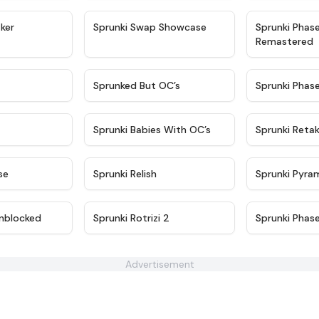
★
4.4
★
4.6
ker
Sprunki Swap Showcase
Sprunki Phas
Remastered
★
4.9
★
4.5
Sprunked But OC’s
Sprunki Phas
★
4.9
★
4.8
Sprunki Babies With OC’s
Sprunki Reta
★
4.6
★
4.8
se
Sprunki Relish
Sprunki Pyra
★
4.6
★
4.3
nblocked
Sprunki Rotrizi 2
Sprunki Phas
Advertisement