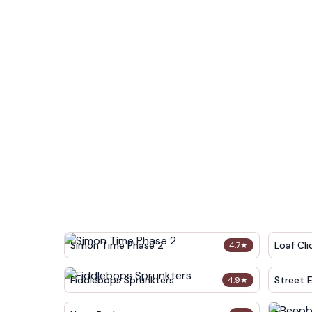
Simon Time Phase 2
Loaf Cli
4.7
★
Fiddlebops Sprunkters
Street 
4.9
★