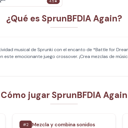
x
4.5
★
¿Qué es SprunBFDIA Again?
vidad musical de Sprunki con el encanto de *Battle for Dream
 en este emocionante juego crossover. ¡Crea mezclas de músic
Cómo jugar SprunBFDIA Again
Mezcla y combina sonidos
#
2