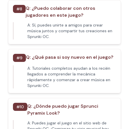
Q:
¿Puedo colaborar con otros
#
8
jugadores en este juego?
A:
Sí, puedes unirte a amigos para crear
música juntos y compartir tus creaciones en
Sprunki OC.
Q:
¿Qué pasa si soy nuevo en el juego?
#
9
A:
Tutoriales completos ayudan a los recién
llegados a comprender la mecánica
rápidamente y comenzar a crear música en
Sprunki OC.
Q:
¿Dónde puedo jugar Sprunci
#
10
Pyramix Look?
A:
Puedes jugar el juego en el sitio web de
Sprunki OC. ¡Comienza tu viaje musical hoy