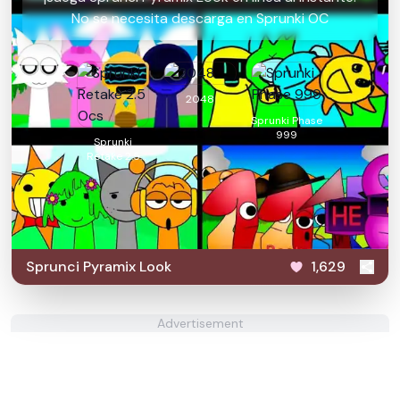
No se necesita descarga en Sprunki OC
2048
Sprunki Phase
999
Sprunki
Retake 2.5
Ocs
Sprunci Pyramix Look
1,629
Advertisement