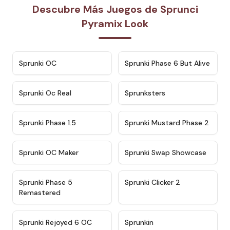
Descubre Más Juegos de Sprunci
Pyramix Look
★
4.7
★
4.9
Sprunki OC
Sprunki Phase 6 But Alive
★
4.5
★
4.5
Sprunki Oc Real
Sprunksters
★
4.8
★
4.4
Sprunki Phase 1.5
Sprunki Mustard Phase 2
★
4.4
★
4.6
Sprunki OC Maker
Sprunki Swap Showcase
★
4.9
★
4.8
Sprunki Phase 5
Sprunki Clicker 2
Remastered
★
4.4
★
4.9
Sprunki Rejoyed 6 OC
Sprunkin