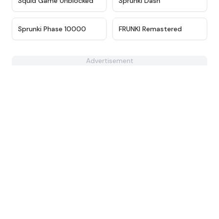
Squid Game Unblocked
Sprunki Dash
★
4.7
★
4.6
Sprunki Phase 10000
FRUNKI Remastered
Advertisement