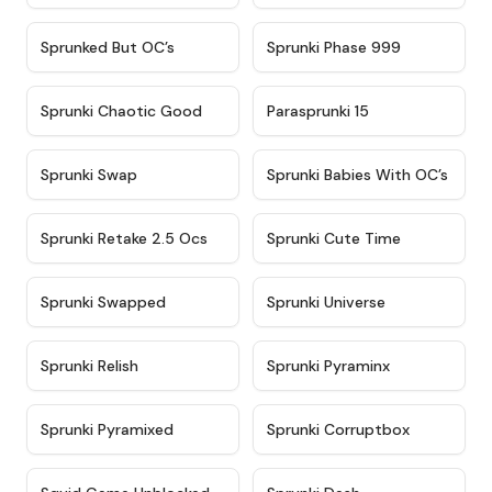
★
4.5
★
4.5
Sprunked But OC’s
Sprunki Phase 999
★
4.7
★
4.9
Sprunki Chaotic Good
Parasprunki 15
★
4.9
★
4.8
Sprunki Swap
Sprunki Babies With OC’s
★
4.6
★
5
Sprunki Retake 2.5 Ocs
Sprunki Cute Time
★
4.8
★
4.6
Sprunki Swapped
Sprunki Universe
★
4.8
★
4.4
Sprunki Relish
Sprunki Pyraminx
★
4.8
★
4.9
Sprunki Pyramixed
Sprunki Corruptbox
★
4.6
★
4.7