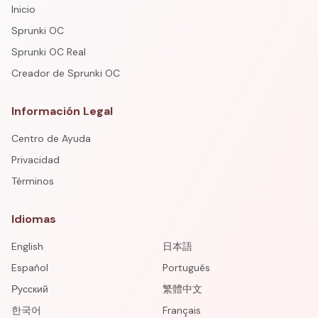
Inicio
Sprunki OC
Sprunki OC Real
Creador de Sprunki OC
Información Legal
Centro de Ayuda
Privacidad
Términos
Idiomas
English
日本語
Español
Português
Русский
繁體中文
한국어
Français