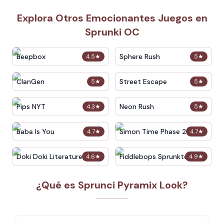
Explora Otros Emocionantes Juegos en
Sprunki OC
Beepbox
Sphere Rush
4.5
★
5
★
ClanGen
Street Escape
5
★
5
★
Pips NYT
Neon Rush
4.3
★
5
★
Baba Is You
Simon Time Phase 2
4.7
★
4.7
★
Doki Doki Literature Club
Fiddlebops Sprunkters
4.6
★
4.9
★
¿Qué es Sprunci Pyramix Look?