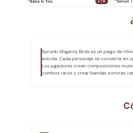
Baba Is You
Simon T
4.7
★
Sprunki Abgerny Birds es un juego de rit
avícola. Cada personaje se convierte en u
Los jugadores crean composiciones music
combos raros y crear bandas sonoras ca
Có