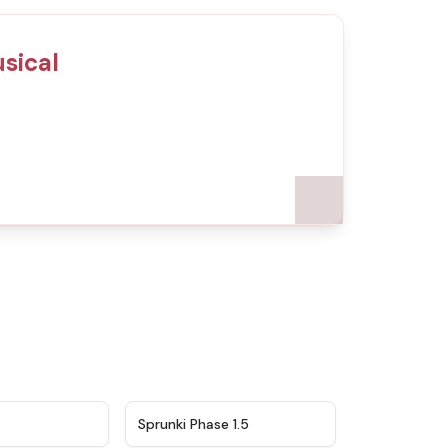
sical
★
4.5
★
4.8
Sprunki Phase 1.5