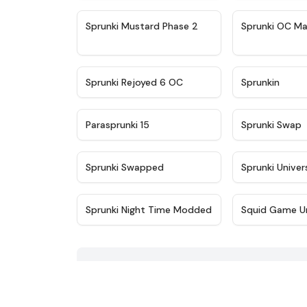
★
4.4
Sprunki Mustard Phase 2
Sprunki OC Ma
★
4.4
Sprunki Rejoyed 6 OC
Sprunkin
★
4.9
Parasprunki 15
Sprunki Swap
★
4.8
Sprunki Swapped
Sprunki Univer
★
4.5
Sprunki Night Time Modded
Squid Game U