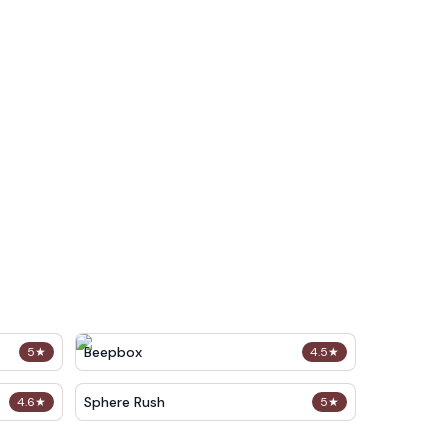
Beepbox
5
★
4.5
★
Sphere Rush
4.6
★
5
★