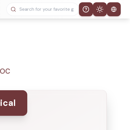
Help
Theme
Tema Automático
Modo Claro
Modo Oscuro
 OC
ical