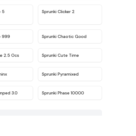
★
4.9
★
4.8
e 5
Sprunki Clicker 2
★
4.5
★
4.7
e 999
Sprunki Chaotic Good
★
4.6
★
5
ke 2.5 Ocs
Sprunki Cute Time
★
4.4
★
4.8
minx
Sprunki Pyramixed
★
4.5
★
4.7
mped 3.0
Sprunki Phase 10000