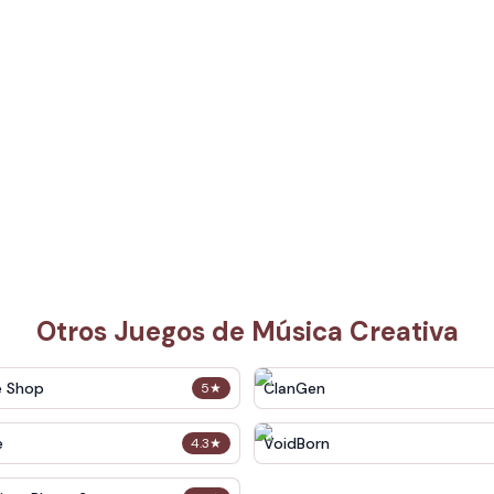
Otros Juegos de Música Creativa
e Shop
ClanGen
5
★
e
VoidBorn
4.3
★