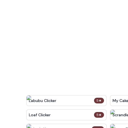
Labubu Clicker
My Cak
5
★
Loaf Clicker
Scrandl
5
★