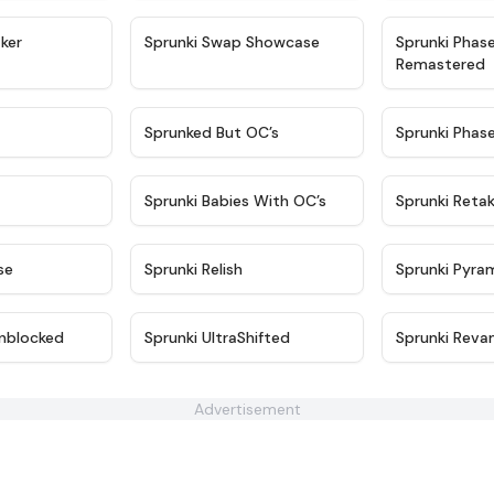
★
4.4
★
4.6
ker
Sprunki Swap Showcase
Sprunki Phas
Remastered
★
4.9
★
4.5
Sprunked But OC’s
Sprunki Phas
★
4.9
★
4.8
Sprunki Babies With OC’s
Sprunki Reta
★
4.6
★
4.8
se
Sprunki Relish
Sprunki Pyra
★
4.6
★
4.9
nblocked
Sprunki UltraShifted
Sprunki Reva
Advertisement