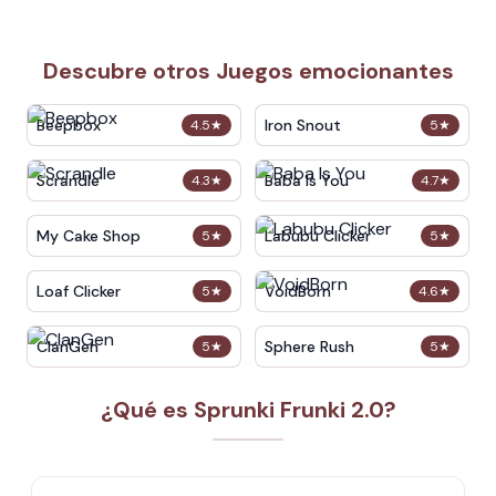
Descubre otros Juegos emocionantes
Beepbox
Iron Snout
4.5
★
5
★
Scrandle
Baba Is You
4.3
★
4.7
★
My Cake Shop
Labubu Clicker
5
★
5
★
Loaf Clicker
VoidBorn
5
★
4.6
★
ClanGen
Sphere Rush
5
★
5
★
¿Qué es Sprunki Frunki 2.0?