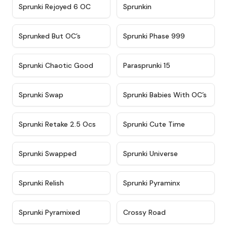
★
4.4
★
4.9
Sprunki Rejoyed 6 OC
Sprunkin
★
4.5
★
4.5
Sprunked But OC’s
Sprunki Phase 999
★
4.7
★
4.9
Sprunki Chaotic Good
Parasprunki 15
★
4.9
★
4.8
Sprunki Swap
Sprunki Babies With OC’s
★
4.6
★
5
Sprunki Retake 2.5 Ocs
Sprunki Cute Time
★
4.8
★
4.6
Sprunki Swapped
Sprunki Universe
★
4.8
★
4.4
Sprunki Relish
Sprunki Pyraminx
★
4.8
★
4.8
Sprunki Pyramixed
Crossy Road