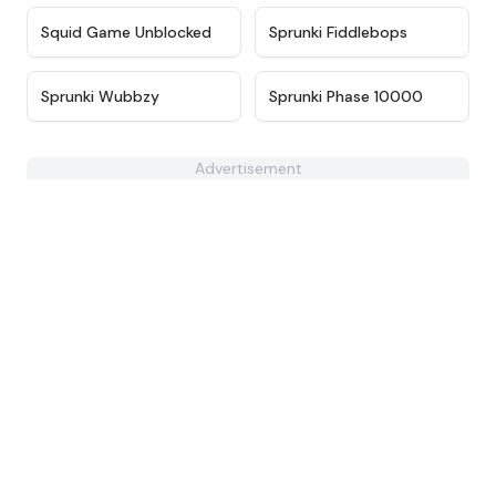
★
4.6
★
4.4
Squid Game Unblocked
Sprunki Fiddlebops
★
4.5
★
4.7
Sprunki Wubbzy
Sprunki Phase 10000
Advertisement