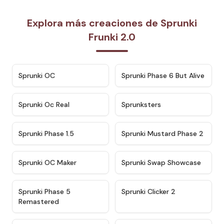
Explora más creaciones de Sprunki
Frunki 2.0
★
4.7
★
4.9
Sprunki OC
Sprunki Phase 6 But Alive
★
4.5
★
4.5
Sprunki Oc Real
Sprunksters
★
4.8
★
4.4
Sprunki Phase 1.5
Sprunki Mustard Phase 2
★
4.4
★
4.6
Sprunki OC Maker
Sprunki Swap Showcase
★
4.9
★
4.8
Sprunki Phase 5
Sprunki Clicker 2
Remastered