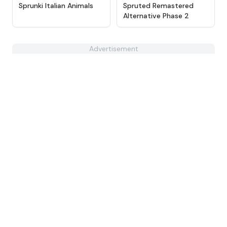
★
4.5
★
4.4
Sprunki Italian Animals
Spruted Remastered
Alternative Phase 2
Advertisement