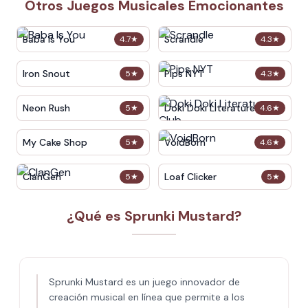
Otros Juegos Musicales Emocionantes
Baba Is You
Scrandle
4.7
★
4.3
★
Iron Snout
Pips NYT
5
★
4.3
★
Neon Rush
Doki Doki Literature Club
5
★
4.6
★
My Cake Shop
VoidBorn
5
★
4.6
★
ClanGen
Loaf Clicker
5
★
5
★
¿Qué es Sprunki Mustard?
Sprunki Mustard es un juego innovador de
creación musical en línea que permite a los