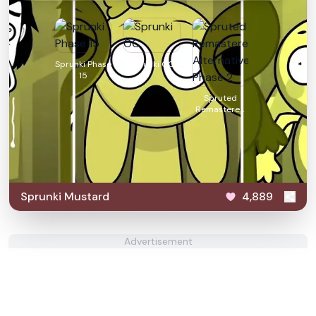
Sprunki Phase
Sprunki OC
15
Spruted
Remastered
Alternative
Phase 2
Sprunki Mustard
4,889
Advertisement