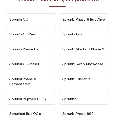
★
4.7
★
4.9
Sprunki OC
Sprunki Phase 6 But Alive
★
4.5
★
4.5
Sprunki Oc Real
Sprunksters
★
4.8
★
4.4
Sprunki Phase 1.5
Sprunki Mustard Phase 2
★
4.4
★
4.6
Sprunki OC Maker
Sprunki Swap Showcase
★
4.9
★
4.8
Sprunki Phase 5
Sprunki Clicker 2
Remastered
★
4.4
★
4.9
Sprunki Rejoyed 6 OC
Sprunkin
★
4.5
★
4.5
Sprunked But OC’s
Sprunki Phase 999