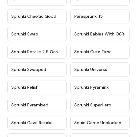
★
4.7
★
4.9
Sprunki Chaotic Good
Parasprunki 15
★
4.9
★
4.8
Sprunki Swap
Sprunki Babies With OC’s
★
4.6
★
5
Sprunki Retake 2.5 Ocs
Sprunki Cute Time
★
4.8
★
4.6
Sprunki Swapped
Sprunki Universe
★
4.8
★
4.4
Sprunki Relish
Sprunki Pyraminx
★
4.8
★
4.6
Sprunki Pyramixed
Sprunki SuperHero
★
4.4
★
4.6
Sprunki Cave Retake
Squid Game Unblocked