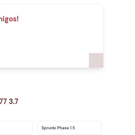
migos!
7 3.7
★
4.5
★
4.8
Sprunki Phase 1.5