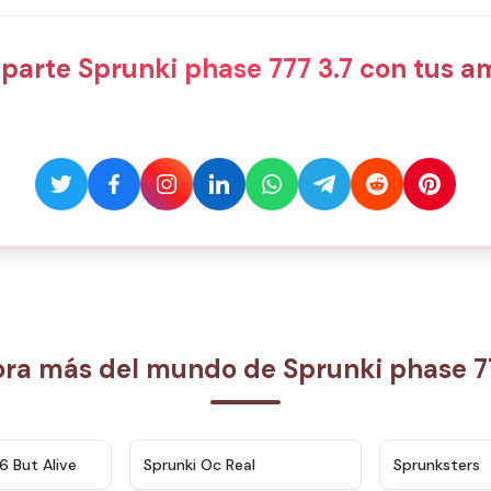
arte Sprunki phase 777 3.7 con tus a
ora más del mundo de Sprunki phase 77
★
4.9
★
4.5
6 But Alive
Sprunki Oc Real
Sprunksters