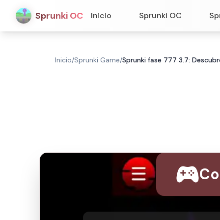
Sprunki OC
Inicio
Sprunki OC
Sp
Inicio
/
Sprunki Game
/
Sprunki fase 777 3.7: Descubr
Co