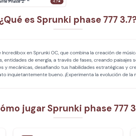
ime Phase 2
4.7
★
¿Qué es Sprunki phase 777 3.7
e Incredibox en Sprunki OC, que combina la creación de mús
s, entidades de energía, a través de fases, creando paisajes 
s y mecánicas, desafiando tus habilidades estratégicas y cr
ato inquietantemente bueno. ¡Experimenta la evolución de la
ómo jugar Sprunki phase 777 3