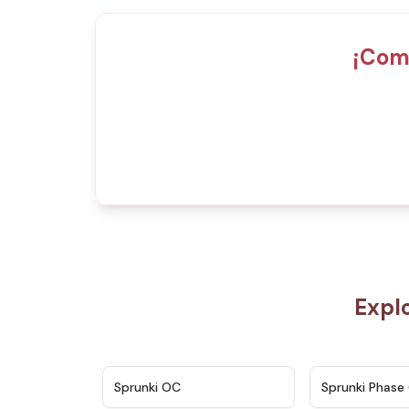
¡Comp
Expl
★
4.7
Sprunki OC
Sprunki Phase 