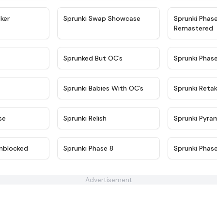
★
4.4
★
4.6
ker
Sprunki Swap Showcase
Sprunki Phas
Remastered
★
4.9
★
4.5
Sprunked But OC’s
Sprunki Phas
★
4.9
★
4.8
Sprunki Babies With OC’s
Sprunki Reta
★
4.6
★
4.8
se
Sprunki Relish
Sprunki Pyra
★
4.6
★
4.4
nblocked
Sprunki Phase 8
Sprunki Phas
Advertisement