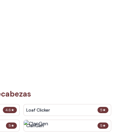
ecabezas
Loaf Clicker
4.6
★
5
★
ClanGen
5
★
5
★