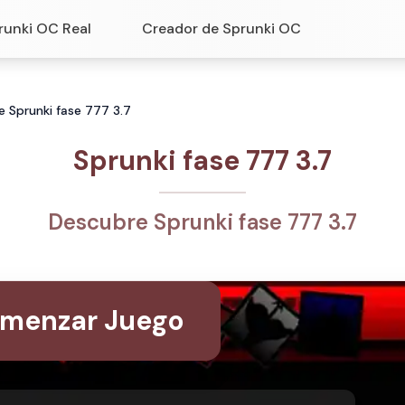
runki OC Real
Creador de Sprunki OC
e Sprunki fase 777 3.7
Sprunki fase 777 3.7
Descubre Sprunki fase 777 3.7
menzar Juego