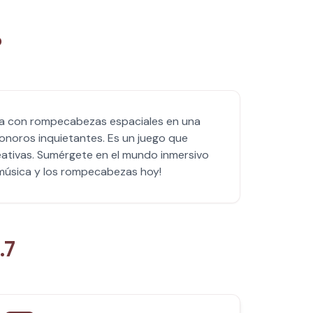
?
ica con rompecabezas espaciales en una
sonoros inquietantes. Es un juego que
eativas. Sumérgete en el mundo inmersivo
 música y los rompecabezas hoy!
.7