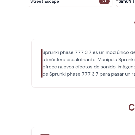
Street Escape
Simon T
5
★
Sprunki phase 777 3.7 es un mod único d
atmósfera escalofriante. Manipula Sprunki
ofrece nuevos efectos de sonido, imágene
de Sprunki phase 777 3.7 para pasar un r
C