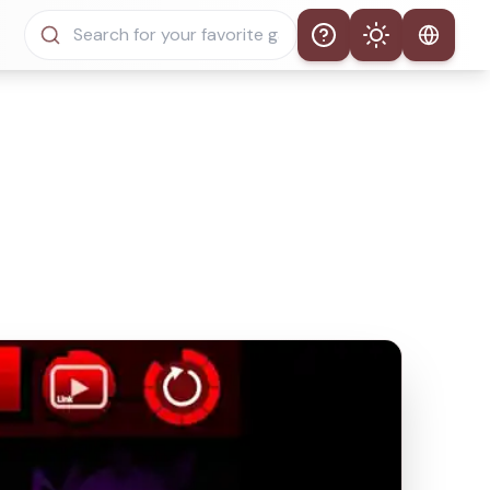
Help
Theme
Tema Automático
Modo Claro
Modo Oscuro