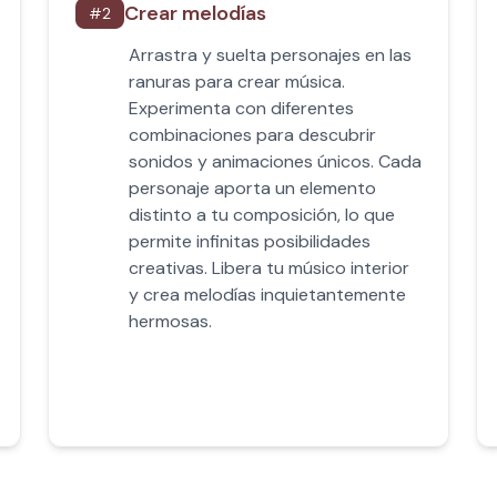
Crear melodías
#
2
Arrastra y suelta personajes en las
ranuras para crear música.
Experimenta con diferentes
combinaciones para descubrir
sonidos y animaciones únicos. Cada
personaje aporta un elemento
distinto a tu composición, lo que
permite infinitas posibilidades
creativas. Libera tu músico interior
y crea melodías inquietantemente
hermosas.