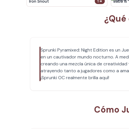
Iron Snout
Baba Is
5
★
¿Qué 
Sprunki Pyramixed: Night Edition es un Ju
en un cautivador mundo nocturno. A medid
creando una mezcla única de creatividad y
atrayendo tanto a jugadores como a amant
¡Sprunki OC realmente brilla aquí!
Cómo Ju