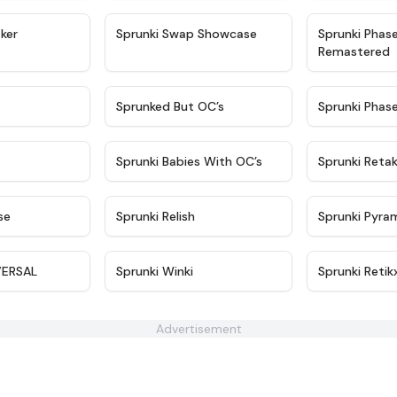
★
4.4
★
4.6
ker
Sprunki Swap Showcase
Sprunki Phas
Remastered
★
4.9
★
4.5
Sprunked But OC’s
Sprunki Phas
★
4.9
★
4.8
Sprunki Babies With OC’s
Sprunki Reta
★
4.6
★
4.8
se
Sprunki Relish
Sprunki Pyra
★
4.9
★
4.5
VERSAL
Sprunki Winki
Sprunki Retik
Advertisement