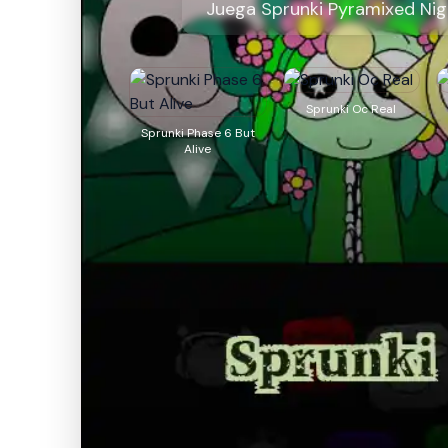
Juega Sprunki Pyramixed Nigh
Sprunki Oc Real
Sprunki Phase 6 But
Alive