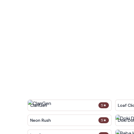
ClanGen
Loaf Cli
5
★
Neon Rush
Doki Dok
5
★