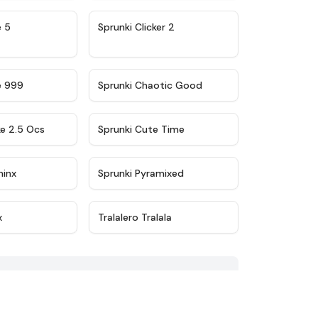
★
4.9
★
4.8
e 5
Sprunki Clicker 2
★
4.5
★
4.7
e 999
Sprunki Chaotic Good
★
4.6
★
5
ke 2.5 Ocs
Sprunki Cute Time
★
4.4
★
4.8
minx
Sprunki Pyramixed
★
4.4
★
4.8
x
Tralalero Tralala