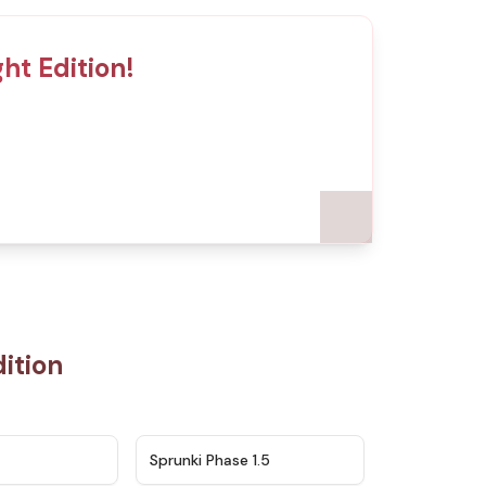
ht Edition!
ition
★
4.5
★
4.8
Sprunki Phase 1.5