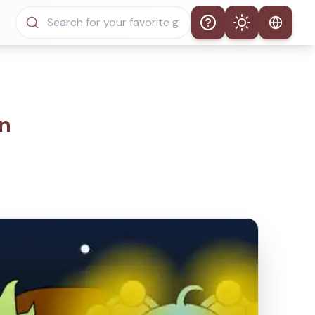
Help
Theme
Tema Automático
Modo Claro
on
Modo Oscuro