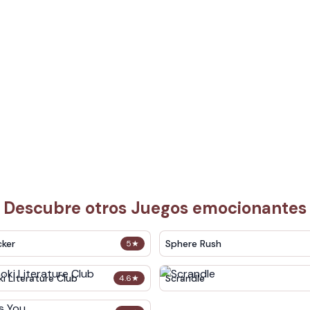
Descubre otros Juegos emocionantes
cker
Sphere Rush
5
★
i Literature Club
Scrandle
4.6
★