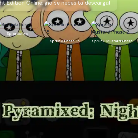
t Edition Online: ¡no se necesita descarga!
Sprunksters
Sprunki Phase 1.5
Sprunki Mustard Phase
2