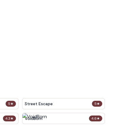
Street Escape
5
★
5
★
VoidBorn
4.3
★
4.6
★