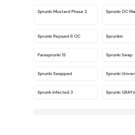
★
4.4
Sprunki Mustard Phase 2
Sprunki OC Ma
★
4.4
Sprunki Rejoyed 6 OC
Sprunkin
★
4.9
Parasprunki 15
Sprunki Swap
★
4.8
Sprunki Swapped
Sprunki Univer
★
4.5
Sprunk Infected 3
Sprunki GRAY