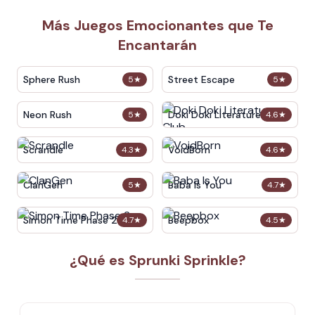
Más Juegos Emocionantes que Te
Encantarán
Sphere Rush
Street Escape
5
★
5
★
Neon Rush
Doki Doki Literature Club
5
★
4.6
★
Scrandle
VoidBorn
4.3
★
4.6
★
ClanGen
Baba Is You
5
★
4.7
★
Simon Time Phase 2
Beepbox
4.7
★
4.5
★
¿Qué es Sprunki Sprinkle?