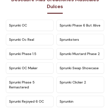
Dulces
★
4.7
★
4.9
Sprunki OC
Sprunki Phase 6 But Alive
★
4.5
★
4.5
Sprunki Oc Real
Sprunksters
★
4.8
★
4.4
Sprunki Phase 1.5
Sprunki Mustard Phase 2
★
4.4
★
4.6
Sprunki OC Maker
Sprunki Swap Showcase
★
4.9
★
4.8
Sprunki Phase 5
Sprunki Clicker 2
Remastered
★
4.4
★
4.9
Sprunki Rejoyed 6 OC
Sprunkin