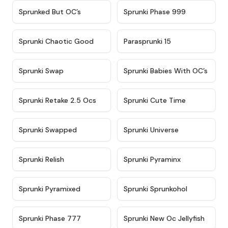
★
4.5
★
4.5
Sprunked But OC’s
Sprunki Phase 999
★
4.7
★
4.9
Sprunki Chaotic Good
Parasprunki 15
★
4.9
★
4.8
Sprunki Swap
Sprunki Babies With OC’s
★
4.6
★
5
Sprunki Retake 2.5 Ocs
Sprunki Cute Time
★
4.8
★
4.6
Sprunki Swapped
Sprunki Universe
★
4.8
★
4.4
Sprunki Relish
Sprunki Pyraminx
★
4.8
★
4.6
Sprunki Pyramixed
Sprunki Sprunkohol
★
4.7
★
4.8
Sprunki Phase 777
Sprunki New Oc Jellyfish