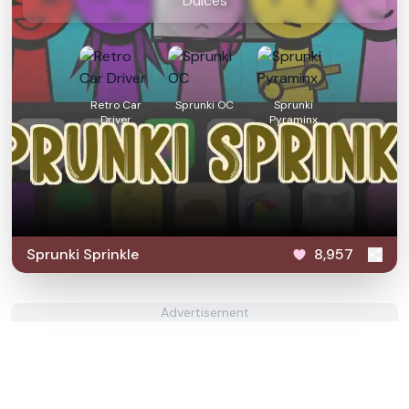
Dulces
Retro Car
Sprunki OC
Sprunki
Driver
Pyraminx
Sprunki Sprinkle
8,957
Advertisement