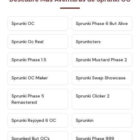
★
4.7
★
4.9
Sprunki OC
Sprunki Phase 6 But Alive
★
4.5
★
4.5
Sprunki Oc Real
Sprunksters
★
4.8
★
4.4
Sprunki Phase 1.5
Sprunki Mustard Phase 2
★
4.4
★
4.6
Sprunki OC Maker
Sprunki Swap Showcase
★
4.9
★
4.8
Sprunki Phase 5
Sprunki Clicker 2
Remastered
★
4.4
★
4.9
Sprunki Rejoyed 6 OC
Sprunkin
★
4.5
★
4.5
Sprunked But OC’s
Sprunki Phase 999