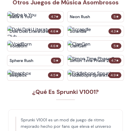
Otros Juegos de Música Asombrosos
Baba Is You
Neon Rush
4.7
★
5
★
Doki Doki Literature Club
Scrandle
4.6
★
4.3
★
VoidBorn
ClanGen
4.6
★
5
★
Sphere Rush
Simon Time Phase 2
5
★
4.7
★
Beepbox
Fiddlebops Sprunkters
4.5
★
4.9
★
¿Qué Es Sprunki V1001?
Sprunki V1001 es un mod de juego de ritmo
mejorado hecho por fans que eleva el universo