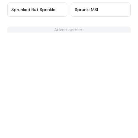
★
4.6
★
4.8
Sprunked But Sprinkle
Sprunki MSI
Advertisement