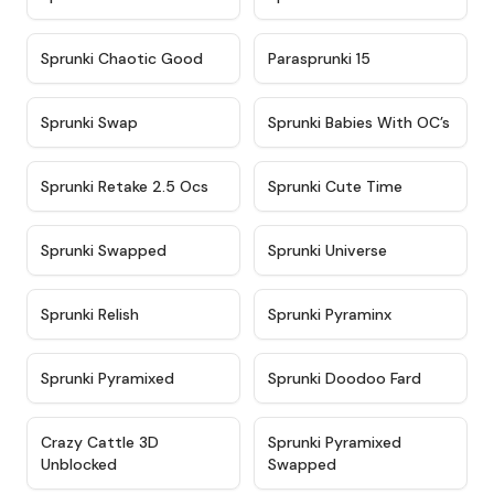
★
4.7
★
4.9
Sprunki Chaotic Good
Parasprunki 15
★
4.9
★
4.8
Sprunki Swap
Sprunki Babies With OC’s
★
4.6
★
5
Sprunki Retake 2.5 Ocs
Sprunki Cute Time
★
4.8
★
4.6
Sprunki Swapped
Sprunki Universe
★
4.8
★
4.4
Sprunki Relish
Sprunki Pyraminx
★
4.8
★
4.8
Sprunki Pyramixed
Sprunki Doodoo Fard
★
4.9
★
4.6
Crazy Cattle 3D
Sprunki Pyramixed
Unblocked
Swapped