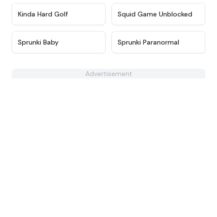
★
4.7
★
4.6
Kinda Hard Golf
Squid Game Unblocked
★
4.6
★
4.6
Sprunki Baby
Sprunki Paranormal
Advertisement