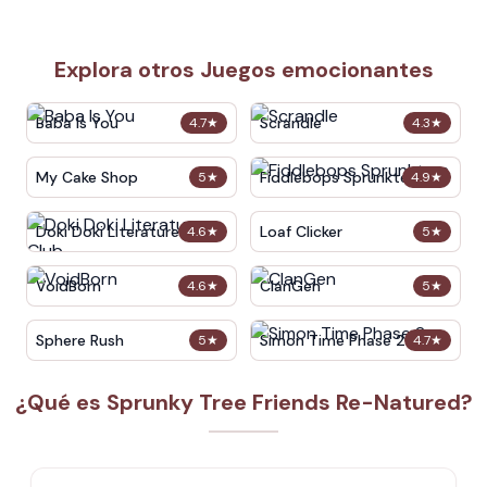
Explora otros Juegos emocionantes
Baba Is You
Scrandle
4.7
★
4.3
★
My Cake Shop
Fiddlebops Sprunkters
5
★
4.9
★
Doki Doki Literature Club
Loaf Clicker
4.6
★
5
★
VoidBorn
ClanGen
4.6
★
5
★
Sphere Rush
Simon Time Phase 2
5
★
4.7
★
¿Qué es Sprunky Tree Friends Re-Natured?