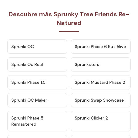
Descubre más Sprunky Tree Friends Re-
Natured
★
4.7
★
4.9
Sprunki OC
Sprunki Phase 6 But Alive
★
4.5
★
4.5
Sprunki Oc Real
Sprunksters
★
4.8
★
4.4
Sprunki Phase 1.5
Sprunki Mustard Phase 2
★
4.4
★
4.6
Sprunki OC Maker
Sprunki Swap Showcase
★
4.9
★
4.8
Sprunki Phase 5
Sprunki Clicker 2
Remastered