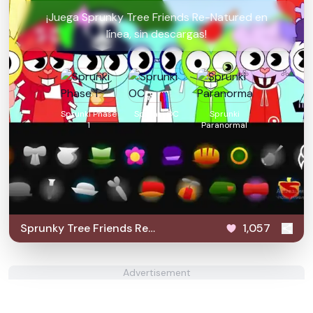
¡Juega Sprunky Tree Friends Re-Natured en
línea, sin descargas!
Sprunki Phase
Sprunki OC
Sprunki
1
Paranormal
Sprunky Tree Friends Re-
1,057
Natured
Advertisement