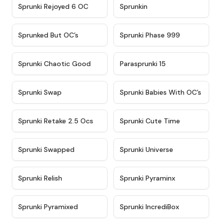
★
4.4
★
4.9
Sprunki Rejoyed 6 OC
Sprunkin
★
4.5
★
4.5
Sprunked But OC’s
Sprunki Phase 999
★
4.7
★
4.9
Sprunki Chaotic Good
Parasprunki 15
★
4.9
★
4.8
Sprunki Swap
Sprunki Babies With OC’s
★
4.6
★
5
Sprunki Retake 2.5 Ocs
Sprunki Cute Time
★
4.8
★
4.6
Sprunki Swapped
Sprunki Universe
★
4.8
★
4.4
Sprunki Relish
Sprunki Pyraminx
★
4.8
★
4.4
Sprunki Pyramixed
Sprunki IncrediBox