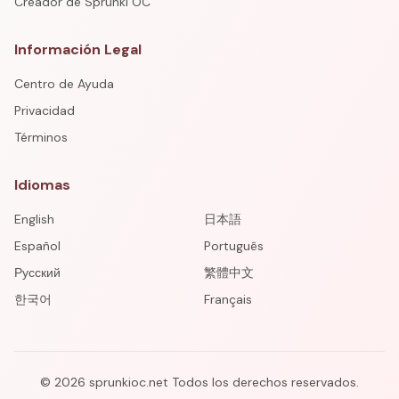
Creador de Sprunki OC
Información Legal
Centro de Ayuda
Privacidad
Términos
Idiomas
English
日本語
Español
Português
Русский
繁體中文
한국어
Français
©
2026
sprunkioc.net
Todos los derechos reservados.