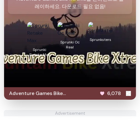
레이하세요. 다운로드 필요 없음!
Sprunksters
Sprunki Oc
Real
Sprunki
Retake Max
Adventure Games Bike
6,078
Xtreme
Advertisement