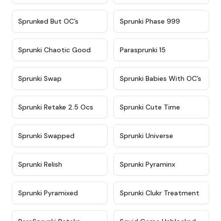
★
4.5
★
4.5
Sprunked But OC’s
Sprunki Phase 999
★
4.7
★
4.9
Sprunki Chaotic Good
Parasprunki 15
★
4.9
★
4.8
Sprunki Swap
Sprunki Babies With OC’s
★
4.6
★
5
Sprunki Retake 2.5 Ocs
Sprunki Cute Time
★
4.8
★
4.6
Sprunki Swapped
Sprunki Universe
★
4.8
★
4.4
Sprunki Relish
Sprunki Pyraminx
★
4.8
★
4.7
Sprunki Pyramixed
Sprunki Clukr Treatment
★
4.8
★
4.6