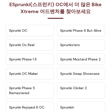
ESprunki(스프런키) OC에서 더 많은 Bike
Xtreme 어드벤처를 찾아보세요
★
4.7
★
4.9
Sprunki OC
Sprunki Phase 6 But Alive
★
4.5
★
4.5
Sprunki Oc Real
Sprunksters
★
4.8
★
4.4
Sprunki Phase 1.5
Sprunki Mustard Phase 2
★
4.4
★
4.6
Sprunki OC Maker
Sprunki Swap Showcase
★
4.9
★
4.8
Sprunki Phase 5
Sprunki Clicker 2
Remastered
★
4.4
★
4.9
Sprunki Rejoyed 6 OC
Sprunkin