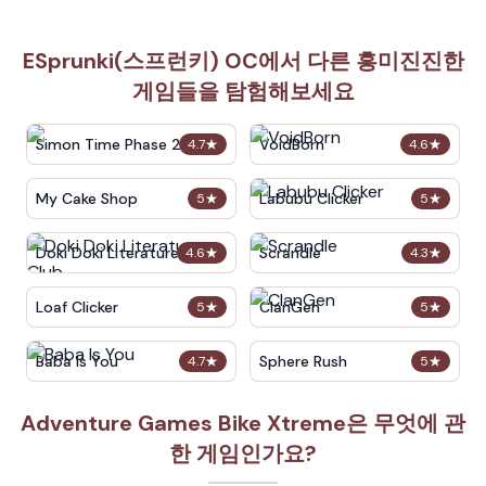
ESprunki(스프런키) OC에서 다른 흥미진진한
게임들을 탐험해보세요
Simon Time Phase 2
VoidBorn
4.7
★
4.6
★
My Cake Shop
Labubu Clicker
5
★
5
★
Doki Doki Literature Club
Scrandle
4.6
★
4.3
★
Loaf Clicker
ClanGen
5
★
5
★
Baba Is You
Sphere Rush
4.7
★
5
★
Adventure Games Bike Xtreme은 무엇에 관
한 게임인가요?