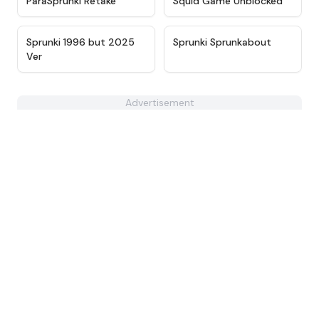
ParaSprunki Retake
Squid Game Unblocked
★
5
★
4.4
Sprunki 1996 but 2025
Sprunki Sprunkabout
Ver
Advertisement