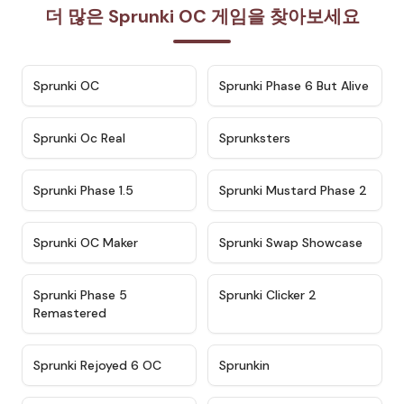
더 많은 Sprunki OC 게임을 찾아보세요
★
4.7
★
4.9
Sprunki OC
Sprunki Phase 6 But Alive
★
4.5
★
4.5
Sprunki Oc Real
Sprunksters
★
4.8
★
4.4
Sprunki Phase 1.5
Sprunki Mustard Phase 2
★
4.4
★
4.6
Sprunki OC Maker
Sprunki Swap Showcase
★
4.9
★
4.8
Sprunki Phase 5
Sprunki Clicker 2
Remastered
★
4.4
★
4.9
Sprunki Rejoyed 6 OC
Sprunkin