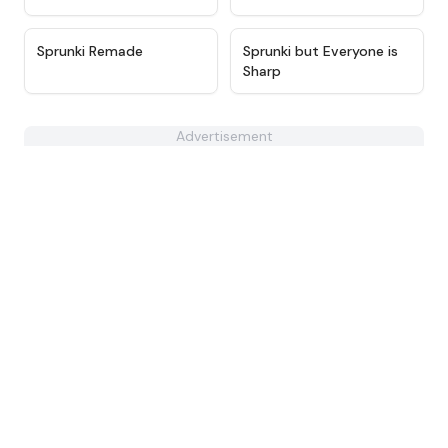
★
4.6
★
4.9
Sprunki Remade
Sprunki but Everyone is
Sharp
Advertisement