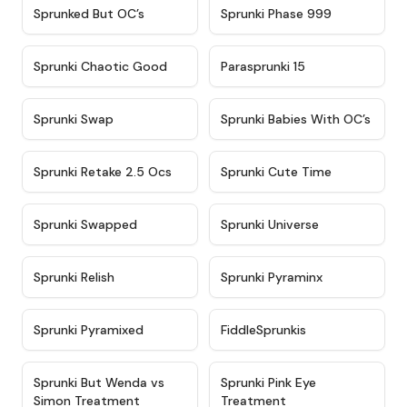
★
4.5
★
4.5
Sprunked But OC’s
Sprunki Phase 999
★
4.7
★
4.9
Sprunki Chaotic Good
Parasprunki 15
★
4.9
★
4.8
Sprunki Swap
Sprunki Babies With OC’s
★
4.6
★
5
Sprunki Retake 2.5 Ocs
Sprunki Cute Time
★
4.8
★
4.6
Sprunki Swapped
Sprunki Universe
★
4.8
★
4.4
Sprunki Relish
Sprunki Pyraminx
★
4.8
★
4.3
Sprunki Pyramixed
FiddleSprunkis
★
4.8
★
4.9
Sprunki But Wenda vs
Sprunki Pink Eye
Simon Treatment
Treatment