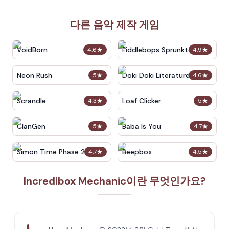
다른 음악 제작 게임
VoidBorn
Fiddlebops Sprunkters
4.6
★
4.9
★
Neon Rush
Doki Doki Literature Club
5
★
4.6
★
Scrandle
Loaf Clicker
4.3
★
5
★
ClanGen
Baba Is You
5
★
4.7
★
Simon Time Phase 2
Beepbox
4.7
★
4.5
★
Incredibox Mechanic이란 무엇인가요?