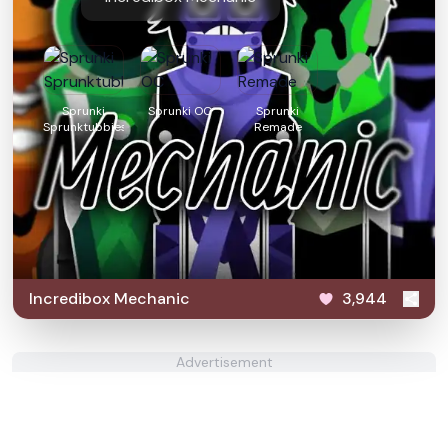
Sprunki
Sprunki OC
Sprunki
Sprunktubbies
Remade
Incredibox Mechanic
3,944
Advertisement