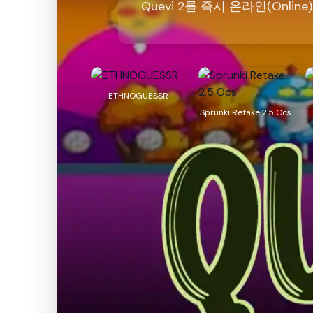
Quevi 2를 즉시 온라인(Onli
ETHNOGUESSR
Sprunki Retake 2.5 Ocs