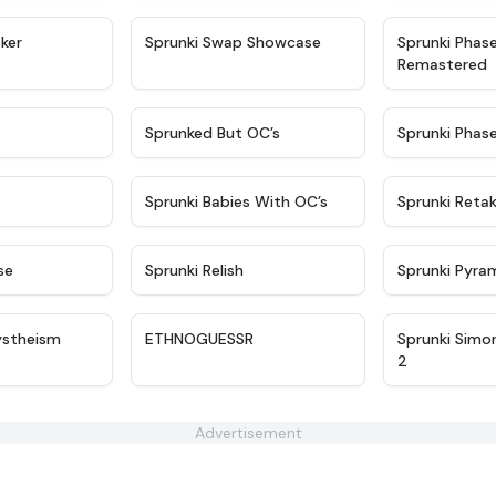
★
4.4
★
4.6
ker
Sprunki Swap Showcase
Sprunki Phas
Remastered
★
4.9
★
4.5
Sprunked But OC’s
Sprunki Phas
★
4.9
★
4.8
Sprunki Babies With OC’s
Sprunki Reta
★
4.6
★
4.8
se
Sprunki Relish
Sprunki Pyra
★
4.7
★
4.5
ystheism
ETHNOGUESSR
Sprunki Simo
2
Advertisement