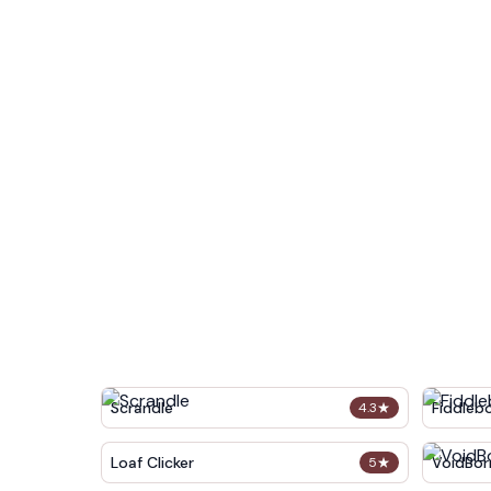
Scrandle
Fiddleb
4.3
★
Loaf Clicker
VoidBor
5
★