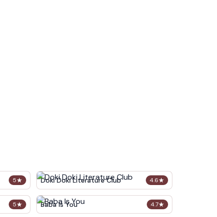
Doki Doki Literature Club
5
★
4.6
★
Baba Is You
5
★
4.7
★