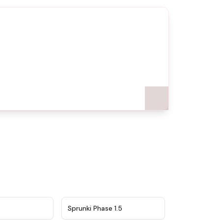
★
4.5
★
4.8
Sprunki Phase 1.5