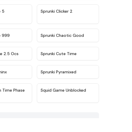
★
4.9
★
4.8
e 5
Sprunki Clicker 2
★
4.5
★
4.7
e 999
Sprunki Chaotic Good
★
4.6
★
5
ke 2.5 Ocs
Sprunki Cute Time
★
4.4
★
4.8
minx
Sprunki Pyramixed
★
4.9
★
4.6
n Time Phase
Squid Game Unblocked