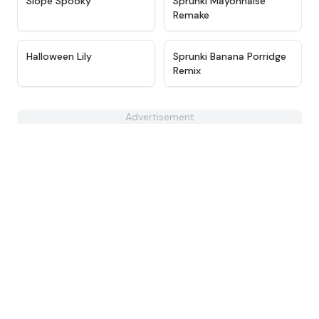
Slope Spooky
Sprunki Mayonnaise
Remake
★
4.6
★
4.7
Halloween Lily
Sprunki Banana Porridge
Remix
Advertisement