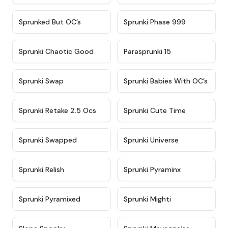
★
4.5
★
4.5
Sprunked But OC’s
Sprunki Phase 999
★
4.7
★
4.9
Sprunki Chaotic Good
Parasprunki 15
★
4.9
★
4.8
Sprunki Swap
Sprunki Babies With OC’s
★
4.6
★
5
Sprunki Retake 2.5 Ocs
Sprunki Cute Time
★
4.8
★
4.6
Sprunki Swapped
Sprunki Universe
★
4.8
★
4.4
Sprunki Relish
Sprunki Pyraminx
★
4.8
★
4.4
Sprunki Pyramixed
Sprunki Mighti
★
4.5
★
4.6