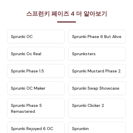
스프런키 페이즈 4 더 알아보기
★
4.7
★
4.9
Sprunki OC
Sprunki Phase 6 But Alive
★
4.5
★
4.5
Sprunki Oc Real
Sprunksters
★
4.8
★
4.4
Sprunki Phase 1.5
Sprunki Mustard Phase 2
★
4.4
★
4.6
Sprunki OC Maker
Sprunki Swap Showcase
★
4.9
★
4.8
Sprunki Phase 5
Sprunki Clicker 2
Remastered
★
4.4
★
4.9
Sprunki Rejoyed 6 OC
Sprunkin