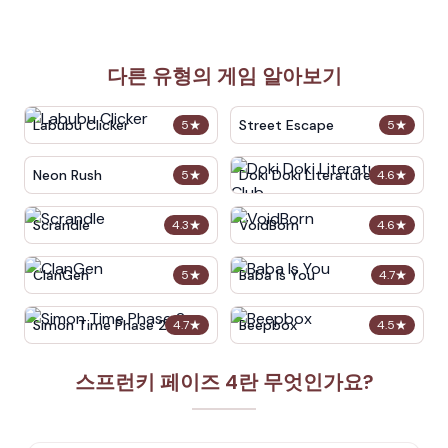
다른 유형의 게임 알아보기
Labubu Clicker
Street Escape
5
★
5
★
Neon Rush
Doki Doki Literature Club
5
★
4.6
★
Scrandle
VoidBorn
4.3
★
4.6
★
ClanGen
Baba Is You
5
★
4.7
★
Simon Time Phase 2
Beepbox
4.7
★
4.5
★
스프런키 페이즈 4란 무엇인가요?