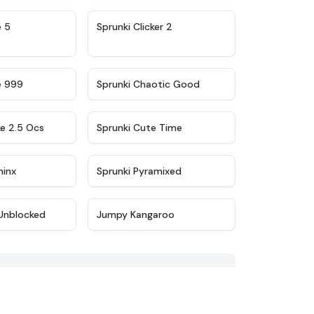
★
4.9
★
4.8
e 5
Sprunki Clicker 2
★
4.5
★
4.7
e 999
Sprunki Chaotic Good
★
4.6
★
5
ke 2.5 Ocs
Sprunki Cute Time
★
4.4
★
4.8
minx
Sprunki Pyramixed
★
4.6
★
4.9
Unblocked
Jumpy Kangaroo