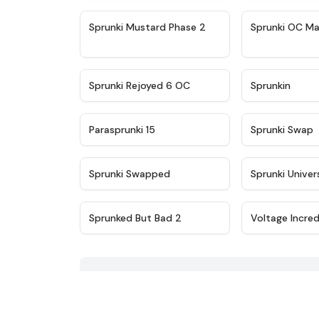
★
4.4
Sprunki Mustard Phase 2
Sprunki OC Ma
★
4.4
Sprunki Rejoyed 6 OC
Sprunkin
★
4.9
Parasprunki 15
Sprunki Swap
★
4.8
Sprunki Swapped
Sprunki Univer
★
4.3
Sprunked But Bad 2
Voltage Incre