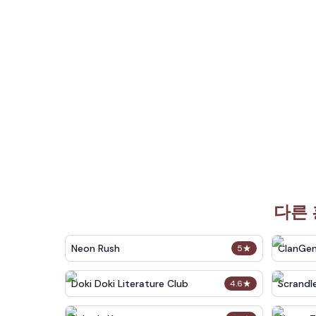
다른 
Neon Rush
ClanGe
5
★
Doki Doki Literature Club
Scrandl
4.6
★