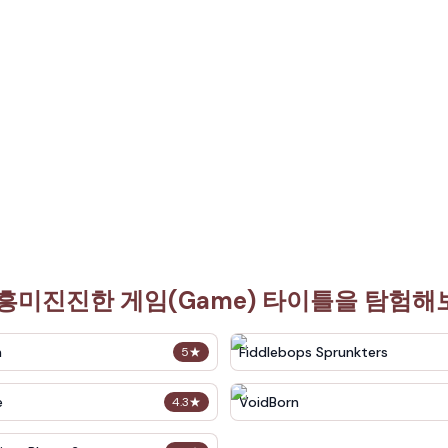
흥미진진한 게임(Game) 타이틀을 탐험
n
Fiddlebops Sprunkters
5
★
e
VoidBorn
4.3
★