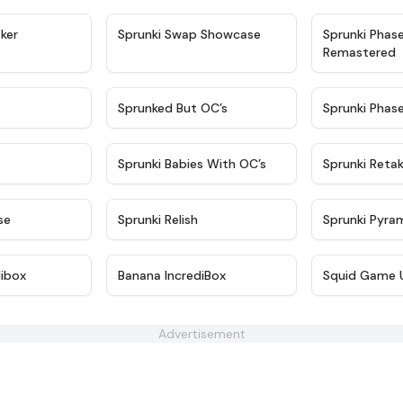
★
4.4
★
4.6
ker
Sprunki Swap Showcase
Sprunki Phas
Remastered
★
4.9
★
4.5
Sprunked But OC’s
Sprunki Phas
★
4.9
★
4.8
Sprunki Babies With OC’s
Sprunki Reta
★
4.6
★
4.8
se
Sprunki Relish
Sprunki Pyra
★
4.9
★
4.6
dibox
Banana IncrediBox
Squid Game 
Advertisement