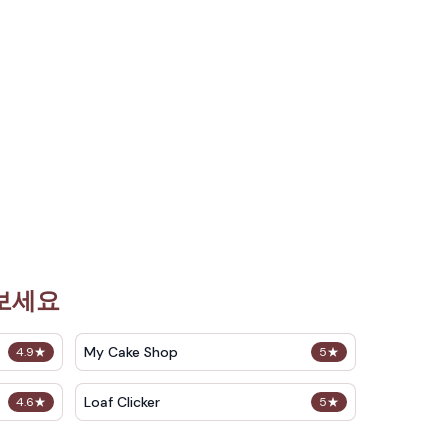
해보세요
My Cake Shop
4.9
★
5
★
Loaf Clicker
4.6
★
5
★