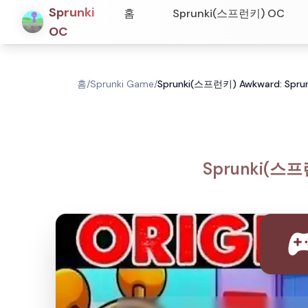
Sprunki
홈
Sprunki(스프런키) OC
OC
홈
/
Sprunki Game
/
Sprunki(스프런키) Awkward: 
Sprunki(