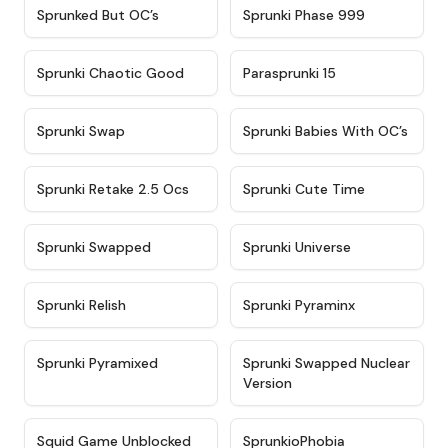
★
4.5
★
4.5
Sprunked But OC’s
Sprunki Phase 999
★
4.7
★
4.9
Sprunki Chaotic Good
Parasprunki 15
★
4.9
★
4.8
Sprunki Swap
Sprunki Babies With OC’s
★
4.6
★
5
Sprunki Retake 2.5 Ocs
Sprunki Cute Time
★
4.8
★
4.6
Sprunki Swapped
Sprunki Universe
★
4.8
★
4.4
Sprunki Relish
Sprunki Pyraminx
★
4.8
★
4.4
Sprunki Pyramixed
Sprunki Swapped Nuclear
Version
★
4.6
★
4.5
Squid Game Unblocked
SprunkioPhobia