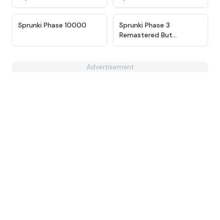
★
4.7
★
4.7
Sprunki Phase 10000
Sprunki Phase 3
Remastered But
Everyone is Vineria
Advertisement