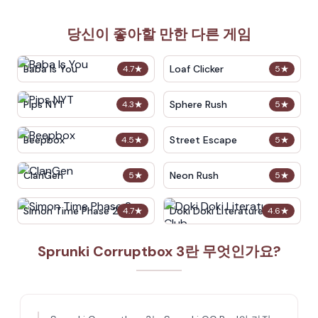
당신이 좋아할 만한 다른 게임
Baba Is You
Loaf Clicker
4.7
★
5
★
Pips NYT
Sphere Rush
4.3
★
5
★
Beepbox
Street Escape
4.5
★
5
★
ClanGen
Neon Rush
5
★
5
★
Simon Time Phase 2
Doki Doki Literature Club
4.7
★
4.6
★
Sprunki Corruptbox 3란 무엇인가요?