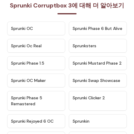
Sprunki Corruptbox 3에 대해 더 알아보기
★
4.7
★
4.9
Sprunki OC
Sprunki Phase 6 But Alive
★
4.5
★
4.5
Sprunki Oc Real
Sprunksters
★
4.8
★
4.4
Sprunki Phase 1.5
Sprunki Mustard Phase 2
★
4.4
★
4.6
Sprunki OC Maker
Sprunki Swap Showcase
★
4.9
★
4.8
Sprunki Phase 5
Sprunki Clicker 2
Remastered
★
4.4
★
4.9
Sprunki Rejoyed 6 OC
Sprunkin