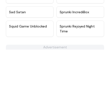
★
4.6
★
4.4
Sad Satan
Sprunki IncrediBox
★
4.6
★
4.3
Squid Game Unblocked
Sprunki Rejoyed Night
Time
Advertisement