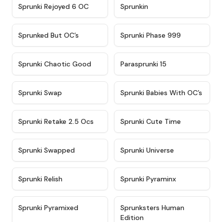
★
4.4
★
4.9
Sprunki Rejoyed 6 OC
Sprunkin
★
4.5
★
4.5
Sprunked But OC’s
Sprunki Phase 999
★
4.7
★
4.9
Sprunki Chaotic Good
Parasprunki 15
★
4.9
★
4.8
Sprunki Swap
Sprunki Babies With OC’s
★
4.6
★
5
Sprunki Retake 2.5 Ocs
Sprunki Cute Time
★
4.8
★
4.6
Sprunki Swapped
Sprunki Universe
★
4.8
★
4.4
Sprunki Relish
Sprunki Pyraminx
★
4.8
★
4.9
Sprunki Pyramixed
Sprunksters Human
Edition