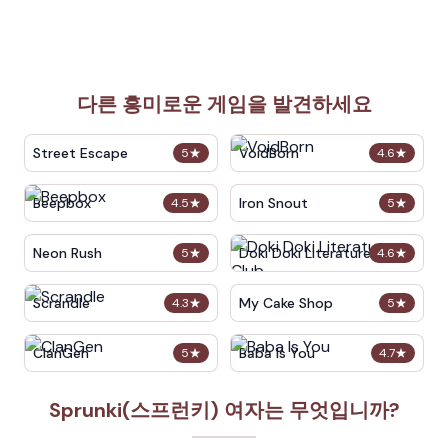
다른 흥미로운 게임을 발견하세요
Street Escape
VoidBorn
5
★
4.6
★
Beepbox
Iron Snout
4.5
★
5
★
Neon Rush
Doki Doki Literature Club
5
★
4.6
★
Scrandle
My Cake Shop
4.3
★
5
★
ClanGen
Baba Is You
5
★
4.7
★
Sprunki(스프런키) 여자는 무엇입니까?