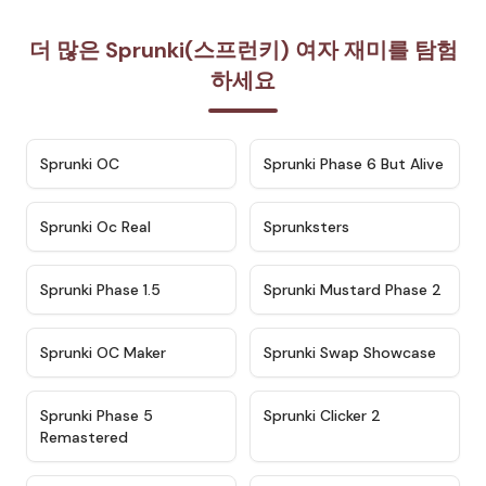
더 많은 Sprunki(스프런키) 여자 재미를 탐험
하세요
★
4.7
★
4.9
Sprunki OC
Sprunki Phase 6 But Alive
★
4.5
★
4.5
Sprunki Oc Real
Sprunksters
★
4.8
★
4.4
Sprunki Phase 1.5
Sprunki Mustard Phase 2
★
4.4
★
4.6
Sprunki OC Maker
Sprunki Swap Showcase
★
4.9
★
4.8
Sprunki Phase 5
Sprunki Clicker 2
Remastered