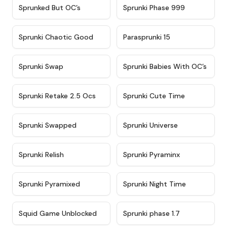
★
4.5
★
4.5
Sprunked But OC’s
Sprunki Phase 999
★
4.7
★
4.9
Sprunki Chaotic Good
Parasprunki 15
★
4.9
★
4.8
Sprunki Swap
Sprunki Babies With OC’s
★
4.6
★
5
Sprunki Retake 2.5 Ocs
Sprunki Cute Time
★
4.8
★
4.6
Sprunki Swapped
Sprunki Universe
★
4.8
★
4.4
Sprunki Relish
Sprunki Pyraminx
★
4.8
★
4.4
Sprunki Pyramixed
Sprunki Night Time
★
4.6
★
4.5
Squid Game Unblocked
Sprunki phase 1.7