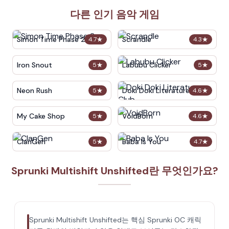
다른 인기 음악 게임
Simon Time Phase 2
Scrandle
4.7
★
4.3
★
Iron Snout
Labubu Clicker
5
★
5
★
Neon Rush
Doki Doki Literature Club
5
★
4.6
★
My Cake Shop
VoidBorn
5
★
4.6
★
ClanGen
Baba Is You
5
★
4.7
★
Sprunki Multishift Unshifted란 무엇인가요?
Sprunki Multishift Unshifted는 핵심 Sprunki OC 캐릭