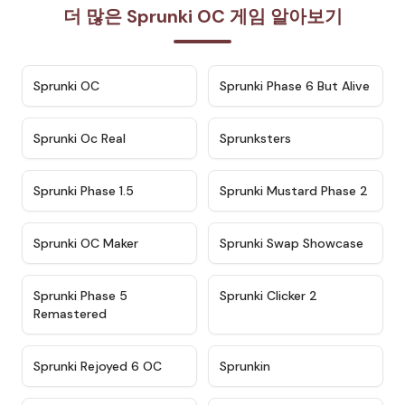
더 많은 Sprunki OC 게임 알아보기
★
4.7
★
4.9
Sprunki OC
Sprunki Phase 6 But Alive
★
4.5
★
4.5
Sprunki Oc Real
Sprunksters
★
4.8
★
4.4
Sprunki Phase 1.5
Sprunki Mustard Phase 2
★
4.4
★
4.6
Sprunki OC Maker
Sprunki Swap Showcase
★
4.9
★
4.8
Sprunki Phase 5
Sprunki Clicker 2
Remastered
★
4.4
★
4.9
Sprunki Rejoyed 6 OC
Sprunkin