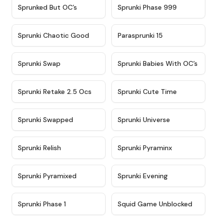
★
4.5
★
4.5
Sprunked But OC’s
Sprunki Phase 999
★
4.7
★
4.9
Sprunki Chaotic Good
Parasprunki 15
★
4.9
★
4.8
Sprunki Swap
Sprunki Babies With OC’s
★
4.6
★
5
Sprunki Retake 2.5 Ocs
Sprunki Cute Time
★
4.8
★
4.6
Sprunki Swapped
Sprunki Universe
★
4.8
★
4.4
Sprunki Relish
Sprunki Pyraminx
★
4.8
★
4.7
Sprunki Pyramixed
Sprunki Evening
★
4.5
★
4.6
Sprunki Phase 1
Squid Game Unblocked