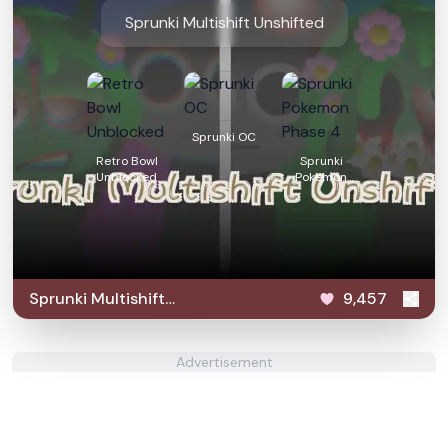
Sprunki Multishift Unshifted
Sprunki OC
Retro Bowl
Sprunki
Unblocked
Pokemon
Phase 4
Sprunki Multishift
9,457
Unshifted
Advertisement