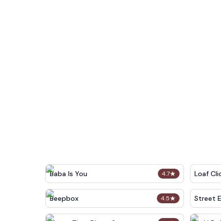
Baba Is You
Loaf Cli
4.7
★
Beepbox
Street 
4.5
★