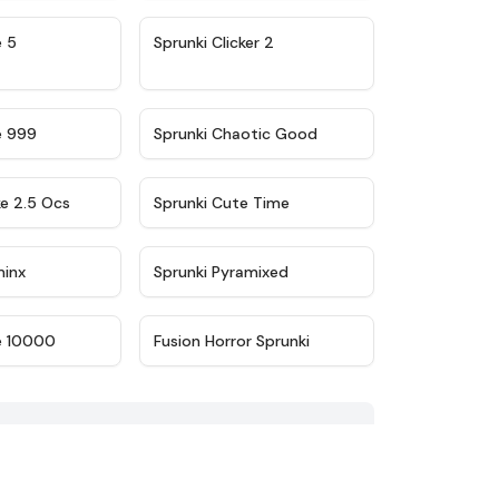
★
4.9
★
4.8
e 5
Sprunki Clicker 2
★
4.5
★
4.7
e 999
Sprunki Chaotic Good
★
4.6
★
5
ke 2.5 Ocs
Sprunki Cute Time
★
4.4
★
4.8
minx
Sprunki Pyramixed
★
4.7
★
4.6
e 10000
Fusion Horror Sprunki