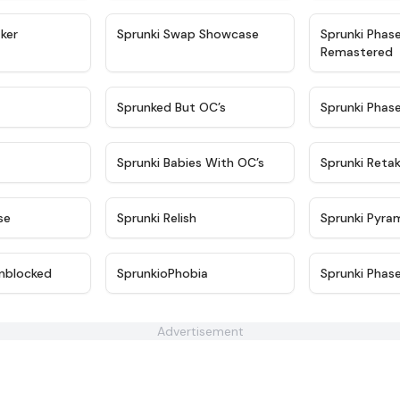
★
4.4
★
4.6
ker
Sprunki Swap Showcase
Sprunki Phas
Remastered
★
4.9
★
4.5
Sprunked But OC’s
Sprunki Phas
★
4.9
★
4.8
Sprunki Babies With OC’s
Sprunki Reta
★
4.6
★
4.8
se
Sprunki Relish
Sprunki Pyra
★
4.6
★
4.5
nblocked
SprunkioPhobia
Sprunki Phas
Advertisement