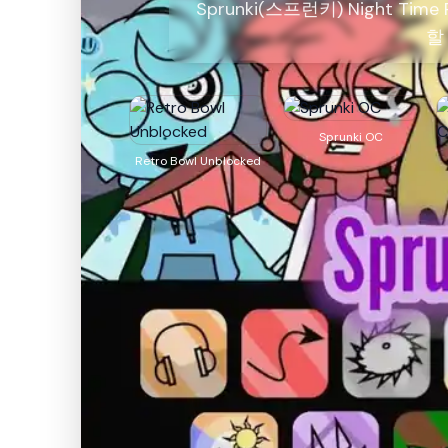
Sprunki(스프런키) Night T
할
Sprunki OC
Retro Bowl Unblocked