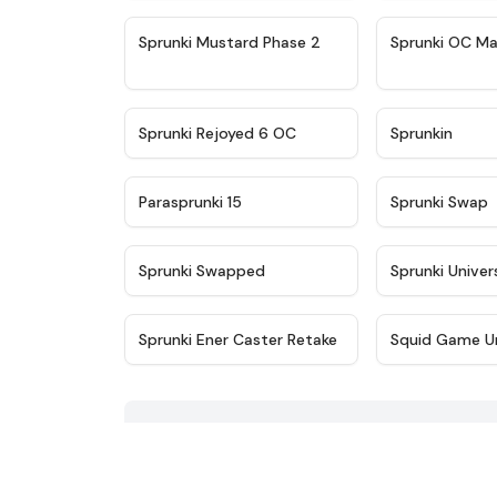
★
4.4
Sprunki Mustard Phase 2
Sprunki OC Ma
★
4.4
Sprunki Rejoyed 6 OC
Sprunkin
★
4.9
Parasprunki 15
Sprunki Swap
★
4.8
Sprunki Swapped
Sprunki Univer
★
4.9
Sprunki Ener Caster Retake
Squid Game U