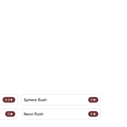
Sphere Rush
4.3
★
5
★
Neon Rush
5
★
5
★