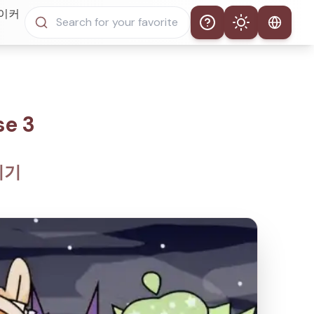
메이커
Help
Theme
자동 테마
라이트 모드
e 3
다크 모드
즐기기