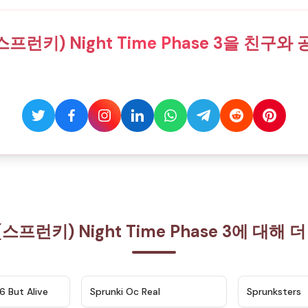
(스프런키) Night Time Phase 3을 친구
i(스프런키) Night Time Phase 3에 대해
★
4.9
★
4.5
6 But Alive
Sprunki Oc Real
Sprunksters