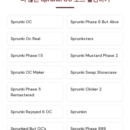
★
4.7
★
4.9
Sprunki OC
Sprunki Phase 6 But Alive
★
4.5
★
4.5
Sprunki Oc Real
Sprunksters
★
4.8
★
4.4
Sprunki Phase 1.5
Sprunki Mustard Phase 2
★
4.4
★
4.6
Sprunki OC Maker
Sprunki Swap Showcase
★
4.9
★
4.8
Sprunki Phase 5
Sprunki Clicker 2
Remastered
★
4.4
★
4.9
Sprunki Rejoyed 6 OC
Sprunkin
★
4.5
★
4.5
Sprunked But OC’s
Sprunki Phase 999