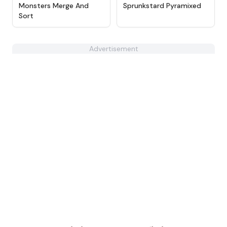
★
4.9
★
4.8
Monsters Merge And
Sprunkstard Pyramixed
Sort
Advertisement