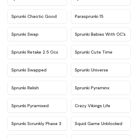
★
4.7
★
4.9
Sprunki Chaotic Good
Parasprunki 15
★
4.9
★
4.8
Sprunki Swap
Sprunki Babies With OC’s
★
4.6
★
5
Sprunki Retake 2.5 Ocs
Sprunki Cute Time
★
4.8
★
4.6
Sprunki Swapped
Sprunki Universe
★
4.8
★
4.4
Sprunki Relish
Sprunki Pyraminx
★
4.8
★
4.4
Sprunki Pyramixed
Crazy Vikings Life
★
4.9
★
4.6
Sprunki Scrunkly Phase 3
Squid Game Unblocked