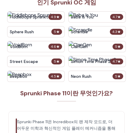
인기 Sprunki OC 게임
Fiddlebops Sprunkters
Baba Is You
4.9
★
4.7
★
Sphere Rush
Scrandle
5
★
4.3
★
VoidBorn
ClanGen
4.6
★
5
★
Street Escape
Simon Time Phase 2
5
★
4.7
★
Beepbox
Neon Rush
4.5
★
5
★
Sprunki Phase 11이란 무엇인가요?
Sprunki Phase 11은 Incredibox의 팬 제작 모드로, 더
어두운 미학과 혁신적인 게임 플레이 메커니즘을 통해