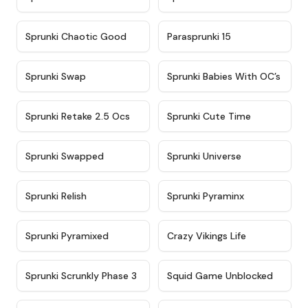
★
4.7
★
4.9
Sprunki Chaotic Good
Parasprunki 15
★
4.9
★
4.8
Sprunki Swap
Sprunki Babies With OC’s
★
4.6
★
5
Sprunki Retake 2.5 Ocs
Sprunki Cute Time
★
4.8
★
4.6
Sprunki Swapped
Sprunki Universe
★
4.8
★
4.4
Sprunki Relish
Sprunki Pyraminx
★
4.8
★
4.4
Sprunki Pyramixed
Crazy Vikings Life
★
4.9
★
4.6
Sprunki Scrunkly Phase 3
Squid Game Unblocked