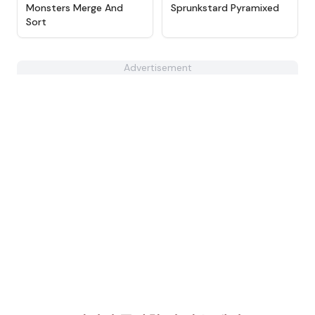
★
4.9
★
4.8
Monsters Merge And
Sprunkstard Pyramixed
Sort
Advertisement