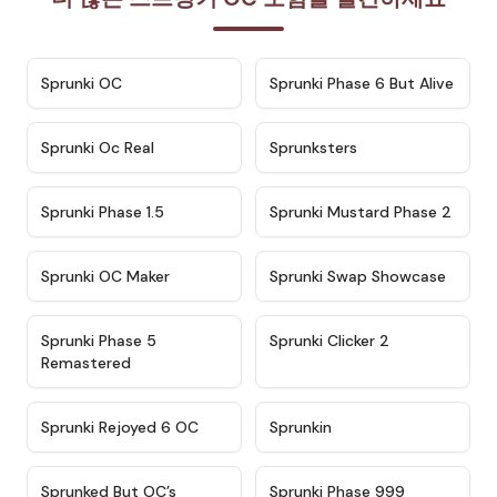
★
4.7
★
4.9
Sprunki OC
Sprunki Phase 6 But Alive
★
4.5
★
4.5
Sprunki Oc Real
Sprunksters
★
4.8
★
4.4
Sprunki Phase 1.5
Sprunki Mustard Phase 2
★
4.4
★
4.6
Sprunki OC Maker
Sprunki Swap Showcase
★
4.9
★
4.8
Sprunki Phase 5
Sprunki Clicker 2
Remastered
★
4.4
★
4.9
Sprunki Rejoyed 6 OC
Sprunkin
★
4.5
★
4.5
Sprunked But OC’s
Sprunki Phase 999