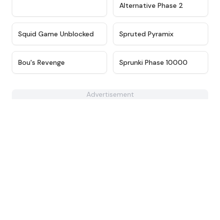
Alternative Phase 2
★
4.6
★
4.9
Squid Game Unblocked
Spruted Pyramix
★
4.6
★
4.7
Bou's Revenge
Sprunki Phase 10000
Advertisement