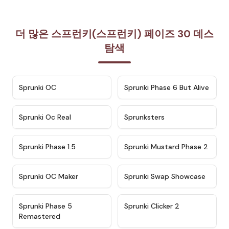
더 많은 스프런키(스프런키) 페이즈 30 데스
탐색
★
4.7
★
4.9
Sprunki OC
Sprunki Phase 6 But Alive
★
4.5
★
4.5
Sprunki Oc Real
Sprunksters
★
4.8
★
4.4
Sprunki Phase 1.5
Sprunki Mustard Phase 2
★
4.4
★
4.6
Sprunki OC Maker
Sprunki Swap Showcase
★
4.9
★
4.8
Sprunki Phase 5
Sprunki Clicker 2
Remastered