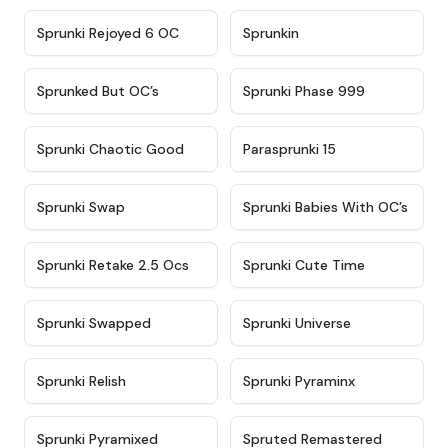
★
4.4
★
4.9
Sprunki Rejoyed 6 OC
Sprunkin
★
4.5
★
4.5
Sprunked But OC’s
Sprunki Phase 999
★
4.7
★
4.9
Sprunki Chaotic Good
Parasprunki 15
★
4.9
★
4.8
Sprunki Swap
Sprunki Babies With OC’s
★
4.6
★
5
Sprunki Retake 2.5 Ocs
Sprunki Cute Time
★
4.8
★
4.6
Sprunki Swapped
Sprunki Universe
★
4.8
★
4.4
Sprunki Relish
Sprunki Pyraminx
★
4.8
★
4.4
Sprunki Pyramixed
Spruted Remastered