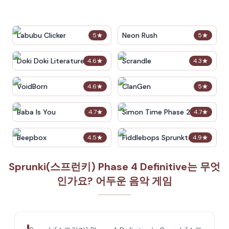
Labubu Clicker
Neon Rush
5
★
5
★
Doki Doki Literature Club
Scrandle
4.6
★
4.3
★
VoidBorn
ClanGen
4.6
★
5
★
Baba Is You
Simon Time Phase 2
4.7
★
4.7
★
Beepbox
Fiddlebops Sprunkters
4.5
★
4.9
★
Sprunki(스프런키) Phase 4 Definitive는 무엇
인가요? 어두운 음악 게임