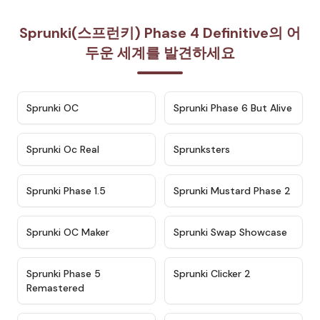
Sprunki(스프런키) Phase 4 Definitive의 어
두운 세계를 발견하세요
★
4.7
★
4.9
Sprunki OC
Sprunki Phase 6 But Alive
★
4.5
★
4.5
Sprunki Oc Real
Sprunksters
★
4.8
★
4.4
Sprunki Phase 1.5
Sprunki Mustard Phase 2
★
4.4
★
4.6
Sprunki OC Maker
Sprunki Swap Showcase
★
4.9
★
4.8
Sprunki Phase 5
Sprunki Clicker 2
Remastered