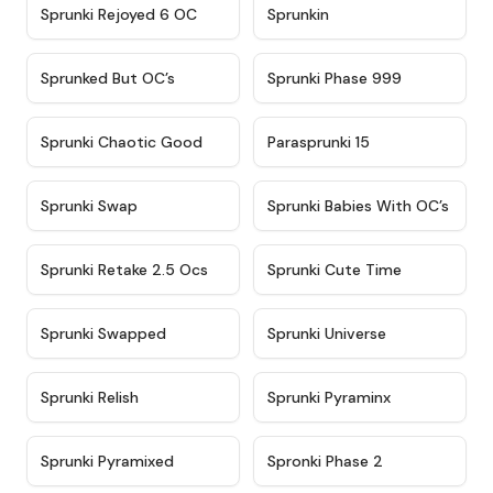
★
4.4
★
4.9
Sprunki Rejoyed 6 OC
Sprunkin
★
4.5
★
4.5
Sprunked But OC’s
Sprunki Phase 999
★
4.7
★
4.9
Sprunki Chaotic Good
Parasprunki 15
★
4.9
★
4.8
Sprunki Swap
Sprunki Babies With OC’s
★
4.6
★
5
Sprunki Retake 2.5 Ocs
Sprunki Cute Time
★
4.8
★
4.6
Sprunki Swapped
Sprunki Universe
★
4.8
★
4.4
Sprunki Relish
Sprunki Pyraminx
★
4.8
★
4.6
Sprunki Pyramixed
Spronki Phase 2