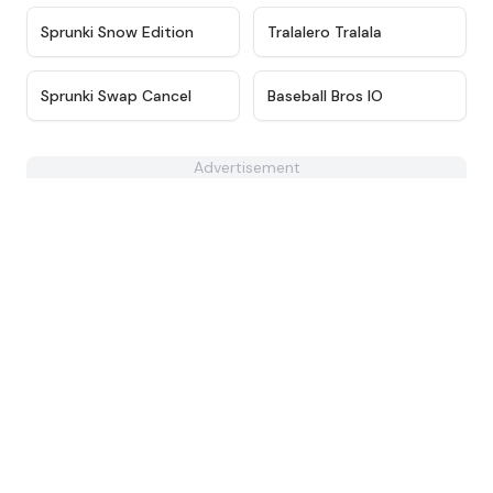
★
4.4
★
4.8
Sprunki Snow Edition
Tralalero Tralala
★
4.5
★
4.9
Sprunki Swap Cancel
Baseball Bros IO
Advertisement