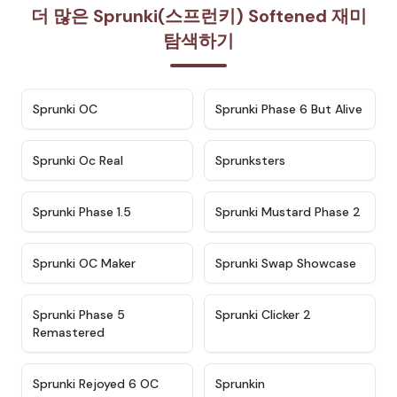
더 많은 Sprunki(스프런키) Softened 재미
탐색하기
★
4.7
★
4.9
Sprunki OC
Sprunki Phase 6 But Alive
★
4.5
★
4.5
Sprunki Oc Real
Sprunksters
★
4.8
★
4.4
Sprunki Phase 1.5
Sprunki Mustard Phase 2
★
4.4
★
4.6
Sprunki OC Maker
Sprunki Swap Showcase
★
4.9
★
4.8
Sprunki Phase 5
Sprunki Clicker 2
Remastered
★
4.4
★
4.9
Sprunki Rejoyed 6 OC
Sprunkin