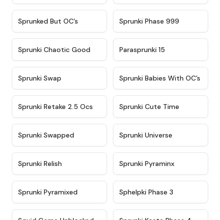
★
4.5
★
4.5
Sprunked But OC’s
Sprunki Phase 999
★
4.7
★
4.9
Sprunki Chaotic Good
Parasprunki 15
★
4.9
★
4.8
Sprunki Swap
Sprunki Babies With OC’s
★
4.6
★
5
Sprunki Retake 2.5 Ocs
Sprunki Cute Time
★
4.8
★
4.6
Sprunki Swapped
Sprunki Universe
★
4.8
★
4.4
Sprunki Relish
Sprunki Pyraminx
★
4.8
★
4.7
Sprunki Pyramixed
Sphelpki Phase 3
★
4.6
★
4.6