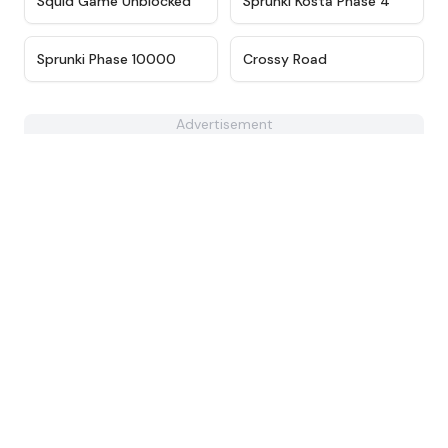
Squid Game Unblocked
Sprunki Kosta Phase 4
★
4.7
★
4.8
Sprunki Phase 10000
Crossy Road
Advertisement