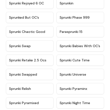
★
4.4
★
4.9
Sprunki Rejoyed 6 OC
Sprunkin
★
4.5
★
4.5
Sprunked But OC’s
Sprunki Phase 999
★
4.7
★
4.9
Sprunki Chaotic Good
Parasprunki 15
★
4.9
★
4.8
Sprunki Swap
Sprunki Babies With OC’s
★
4.6
★
5
Sprunki Retake 2.5 Ocs
Sprunki Cute Time
★
4.8
★
4.6
Sprunki Swapped
Sprunki Universe
★
4.8
★
4.4
Sprunki Relish
Sprunki Pyraminx
★
4.8
★
4.4
Sprunki Pyramixed
Sprunki Night Time