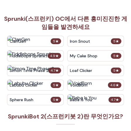
Sprunki(스프런키) OC에서 다른 흥미진진한 게
임들을 발견하세요
ClanGen
Iron Snout
5
★
5
★
Fiddlebops Sprunkters
My Cake Shop
4.9
★
5
★
Simon Time Phase 2
Loaf Clicker
4.7
★
5
★
Labubu Clicker
VoidBorn
5
★
4.6
★
Sphere Rush
Baba Is You
5
★
4.7
★
SprunkiBot 2(스프런키봇 2)란 무엇인가요?