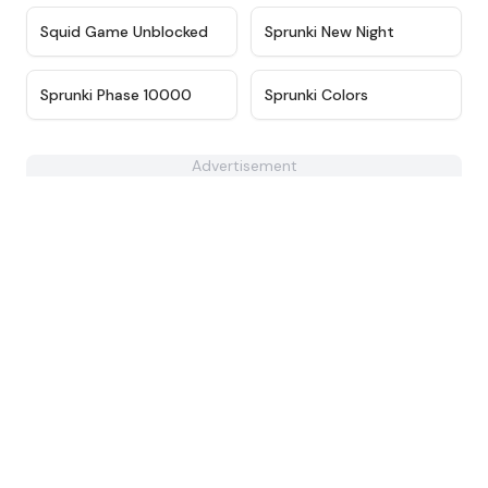
★
4.6
★
4.9
Squid Game Unblocked
Sprunki New Night
★
4.7
★
4.5
Sprunki Phase 10000
Sprunki Colors
Advertisement