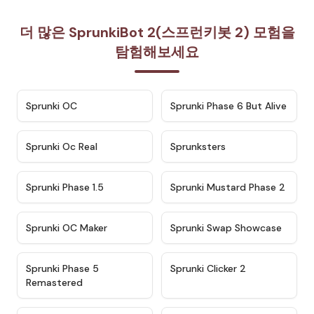
더 많은 SprunkiBot 2(스프런키봇 2) 모험을
탐험해보세요
★
4.7
★
4.9
Sprunki OC
Sprunki Phase 6 But Alive
★
4.5
★
4.5
Sprunki Oc Real
Sprunksters
★
4.8
★
4.4
Sprunki Phase 1.5
Sprunki Mustard Phase 2
★
4.4
★
4.6
Sprunki OC Maker
Sprunki Swap Showcase
★
4.9
★
4.8
Sprunki Phase 5
Sprunki Clicker 2
Remastered