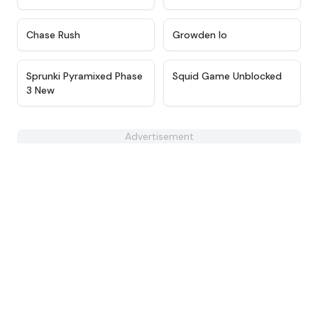
★
4.4
★
4.8
Chase Rush
Growden Io
★
5
★
4.6
Sprunki Pyramixed Phase
Squid Game Unblocked
3 New
Advertisement