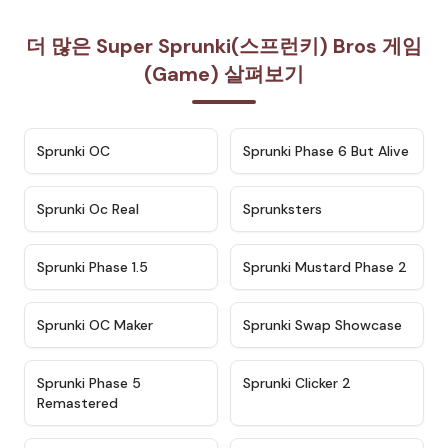
더 많은 Super Sprunki(스프런키) Bros 게임
(Game) 살펴보기
★
4.7
★
4.9
Sprunki OC
Sprunki Phase 6 But Alive
★
4.5
★
4.5
Sprunki Oc Real
Sprunksters
★
4.8
★
4.4
Sprunki Phase 1.5
Sprunki Mustard Phase 2
★
4.4
★
4.6
Sprunki OC Maker
Sprunki Swap Showcase
★
4.9
★
4.8
Sprunki Phase 5
Sprunki Clicker 2
Remastered