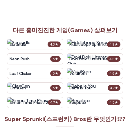
다른 흥미진진한 게임(Games) 살펴보기
Scrandle
Fiddlebops Sprunkters
4.3
★
4.9
★
Neon Rush
Doki Doki Literature Club
5
★
4.6
★
Loaf Clicker
VoidBorn
5
★
4.6
★
ClanGen
Baba Is You
5
★
4.7
★
Simon Time Phase 2
Beepbox
4.7
★
4.5
★
Super Sprunki(스프런키) Bros란 무엇인가요?