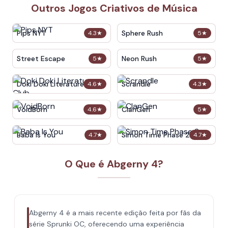
Outros Jogos Criativos de Música
Pips NYT
Sphere Rush
4.3
★
5
★
Street Escape
Neon Rush
5
★
5
★
Doki Doki Literature Club
Scrandle
4.6
★
4.3
★
VoidBorn
ClanGen
4.6
★
5
★
Baba Is You
Simon Time Phase 2
4.7
★
4.7
★
O Que é Abgerny 4?
Abgerny 4 é a mais recente edição feita por fãs da
série Sprunki OC, oferecendo uma experiência