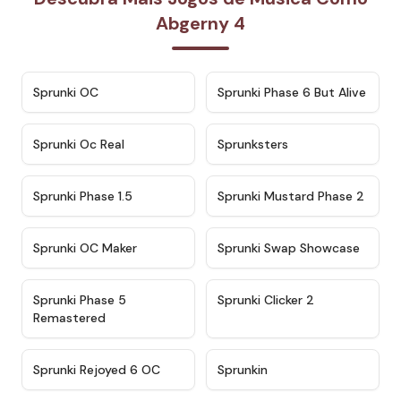
Abgerny 4
★
4.7
★
4.9
Sprunki OC
Sprunki Phase 6 But Alive
★
4.5
★
4.5
Sprunki Oc Real
Sprunksters
★
4.8
★
4.4
Sprunki Phase 1.5
Sprunki Mustard Phase 2
★
4.4
★
4.6
Sprunki OC Maker
Sprunki Swap Showcase
★
4.9
★
4.8
Sprunki Phase 5
Sprunki Clicker 2
Remastered
★
4.4
★
4.9
Sprunki Rejoyed 6 OC
Sprunkin