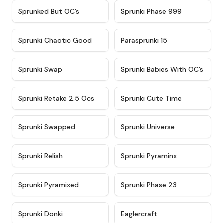
★
4.5
★
4.5
Sprunked But OC’s
Sprunki Phase 999
★
4.7
★
4.9
Sprunki Chaotic Good
Parasprunki 15
★
4.9
★
4.8
Sprunki Swap
Sprunki Babies With OC’s
★
4.6
★
5
Sprunki Retake 2.5 Ocs
Sprunki Cute Time
★
4.8
★
4.6
Sprunki Swapped
Sprunki Universe
★
4.8
★
4.4
Sprunki Relish
Sprunki Pyraminx
★
4.8
★
4.9
Sprunki Pyramixed
Sprunki Phase 23
★
4.6
★
4.5
Sprunki Donki
Eaglercraft