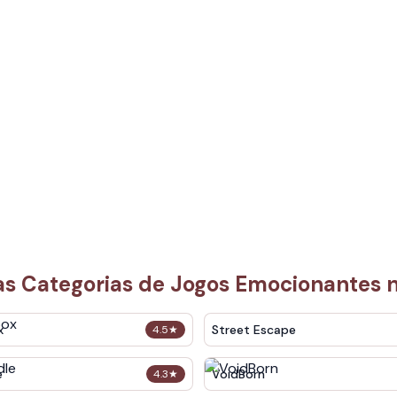
as Categorias de Jogos Emocionantes 
x
Street Escape
4.5
★
e
VoidBorn
4.3
★