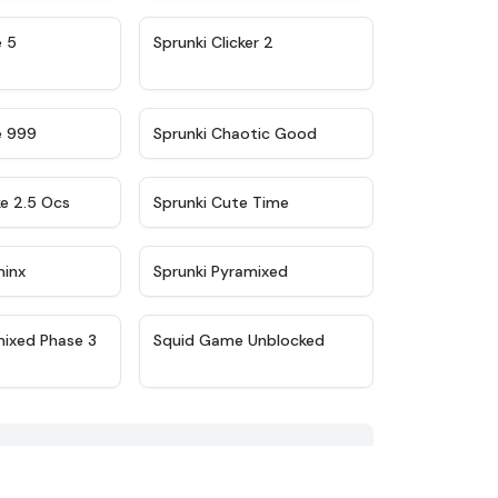
★
4.9
★
4.8
e 5
Sprunki Clicker 2
★
4.5
★
4.7
e 999
Sprunki Chaotic Good
★
4.6
★
5
ke 2.5 Ocs
Sprunki Cute Time
★
4.4
★
4.8
minx
Sprunki Pyramixed
★
5
★
4.6
mixed Phase 3
Squid Game Unblocked