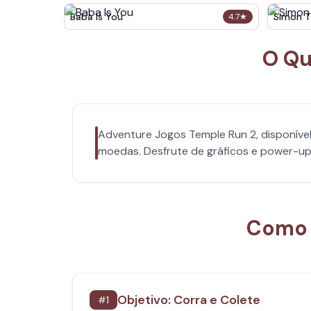
Baba Is You
Simon T
4.7
★
O Qu
Adventure Jogos Temple Run 2, disponíve
moedas. Desfrute de gráficos e power-ups
Como 
Objetivo: Corra e Colete
#
1