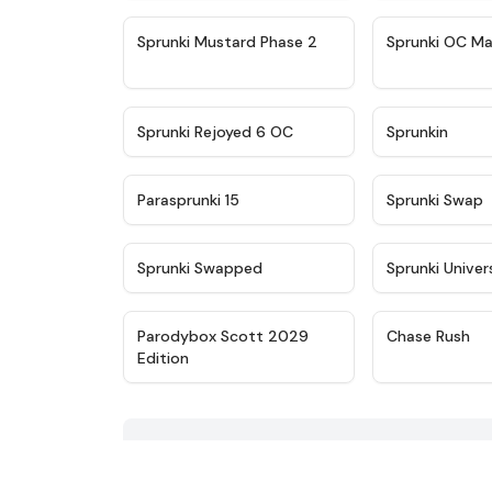
★
4.4
Sprunki Mustard Phase 2
Sprunki OC Ma
★
4.4
Sprunki Rejoyed 6 OC
Sprunkin
★
4.9
Parasprunki 15
Sprunki Swap
★
4.8
Sprunki Swapped
Sprunki Univer
★
4.8
Parodybox Scott 2029
Chase Rush
Edition