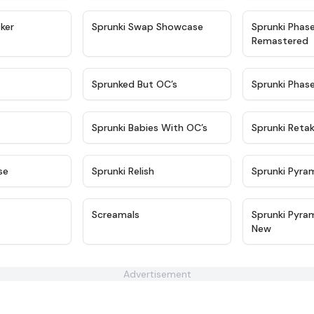
★
4.4
★
4.6
ker
Sprunki Swap Showcase
Sprunki Phas
Remastered
★
4.9
★
4.5
Sprunked But OC’s
Sprunki Phas
★
4.9
★
4.8
Sprunki Babies With OC’s
Sprunki Reta
★
4.6
★
4.8
se
Sprunki Relish
Sprunki Pyra
★
4.4
★
4.4
Screamals
Sprunki Pyra
New
Advertisement