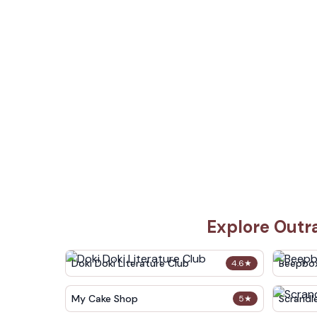
Explore Outr
Doki Doki Literature Club
Beepbo
4.6
★
My Cake Shop
Scrandl
5
★