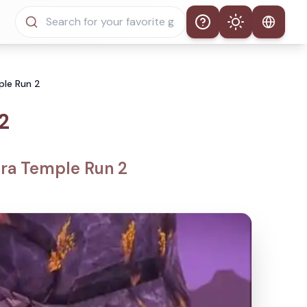
Help
Theme
Tema Automático
ple Run 2
Modo Claro
2
Modo Escuro
ra Temple Run 2