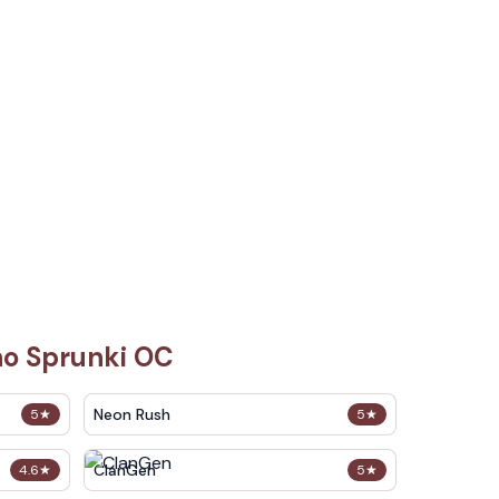
no Sprunki OC
Neon Rush
5
★
5
★
ClanGen
4.6
★
5
★