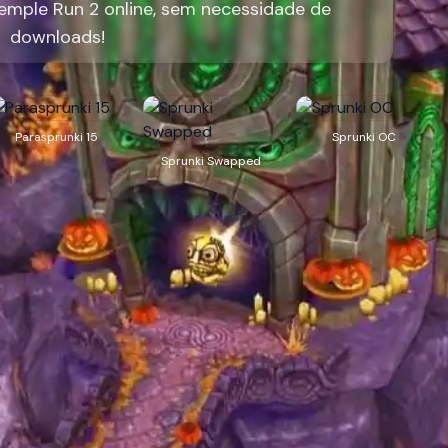
mple Run 2 online, sem necessidade de
downloads!
Parasprunki 15
Sprunki OC
Sprunki Swapped