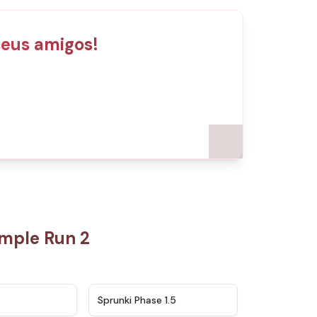
eus amigos!
mple Run 2
★
4.5
★
4.8
Sprunki Phase 1.5