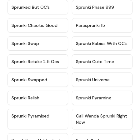
★
4.5
★
4.5
Sprunked But OC’s
Sprunki Phase 999
★
4.7
★
4.9
Sprunki Chaotic Good
Parasprunki 15
★
4.9
★
4.8
Sprunki Swap
Sprunki Babies With OC’s
★
4.6
★
5
Sprunki Retake 2.5 Ocs
Sprunki Cute Time
★
4.8
★
4.6
Sprunki Swapped
Sprunki Universe
★
4.8
★
4.4
Sprunki Relish
Sprunki Pyraminx
★
4.8
★
5
Sprunki Pyramixed
Call Wenda Sprunki Right
Now
★
4.6
★
4.9