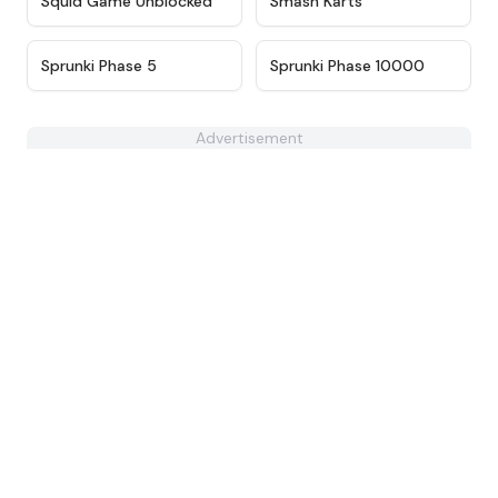
Squid Game Unblocked
Smash Karts
★
4.3
★
4.7
Sprunki Phase 5
Sprunki Phase 10000
Advertisement