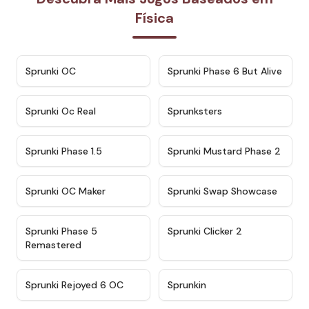
Física
★
4.7
★
4.9
Sprunki OC
Sprunki Phase 6 But Alive
★
4.5
★
4.5
Sprunki Oc Real
Sprunksters
★
4.8
★
4.4
Sprunki Phase 1.5
Sprunki Mustard Phase 2
★
4.4
★
4.6
Sprunki OC Maker
Sprunki Swap Showcase
★
4.9
★
4.8
Sprunki Phase 5
Sprunki Clicker 2
Remastered
★
4.4
★
4.9
Sprunki Rejoyed 6 OC
Sprunkin