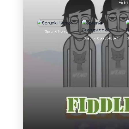
Fidd
Sprunki Horror
Sprunki Corruptbox 1
S