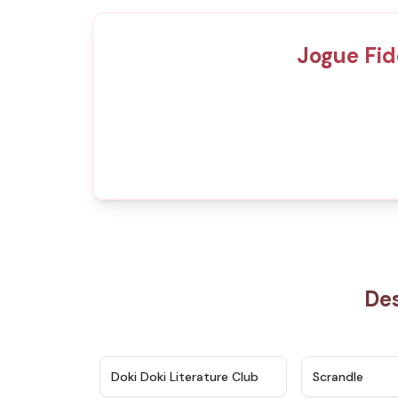
Jogue Fid
Des
★
4.6
Doki Doki Literature Club
Scrandle