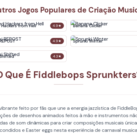
tros Jogos Populares de Criação Musi
 Hackers from Hell
Banana Clicker
4.9
★
 REPOST
Sprunki Winter
4.9
★
Shifted
4.3
★
O Que É Fiddlebops Sprunkters
brante feito por fãs que une a energia jazzística de FiddleB
ações de desenhos animados feitos à mão e instrumentos nã
s de som dinâmicas para criar composições musicais únicas 
condidos e Easter eggs nesta experiência de carnaval musical