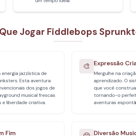
um tempo ideal.
 Que Jogar Fiddlebops Sprunkt
Expressão Cri
🎨
energia jazzística de
Mergulhe na criaç
unksters. Esta aventura
aprendizado. O sist
nvencionais dos jogos de
que você constru
ayground musical frescas
tornando-o perfeit
e liberdade criativa.
aventuras espontâ
m Fim
Diversão Musi
😊