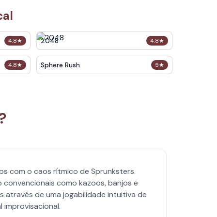
cal
2048
4.8
★
4.8
★
Sphere Rush
4.8
★
5
★
?
ops com o caos rítmico de Sprunksters.
o convencionais como kazoos, banjos e
através de uma jogabilidade intuitiva de
 improvisacional.