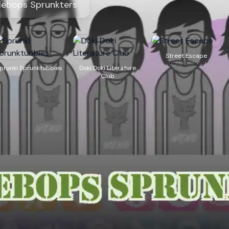
lebops Sprunkters
Street Escape
prunki Sprunktubbies
Doki Doki Literature
Club