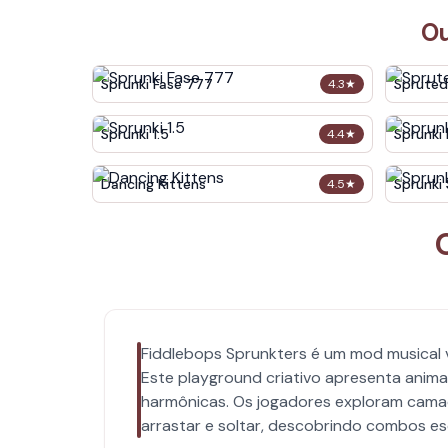
Ou
Sprunki Fase 777
Spruted
4.3
★
Sprunki 1.5
Sprunki
4.4
★
Dancing Kittens
Sprunki 
4.5
★
Fiddlebops Sprunkters é um mod musical vi
Este playground criativo apresenta anim
harmônicas. Os jogadores exploram camada
arrastar e soltar, descobrindo combos es