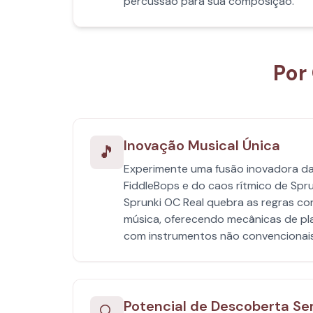
percussão para sua composição.
Por
Inovação Musical Única
🎵
Experimente uma fusão inovadora da 
FiddleBops e do caos rítmico de Spr
Sprunki OC Real quebra as regras co
música, oferecendo mecânicas de pl
com instrumentos não convencionais 
Potencial de Descoberta Se
🔍