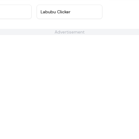
★
4.3
★
5
Labubu Clicker
Advertisement