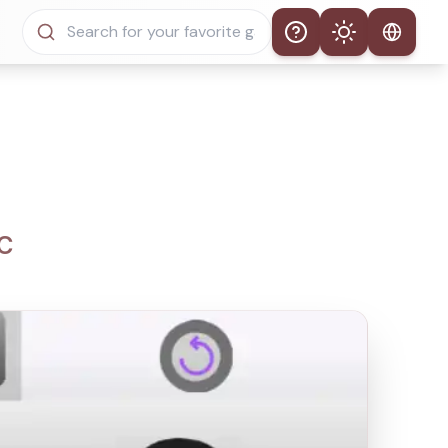
Help
Theme
Tema Automático
Modo Claro
Modo Escuro
OC