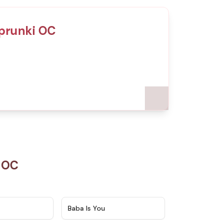
Sprunki OC
i OC
★
5
★
4.7
Baba Is You