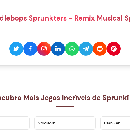
dlebops Sprunkters - Remix Musical 
cubra Mais Jogos Incríveis de Sprunk
★
4.3
★
4.6
VoidBorn
ClanGen