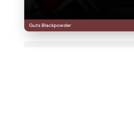
Guts Blackpowder