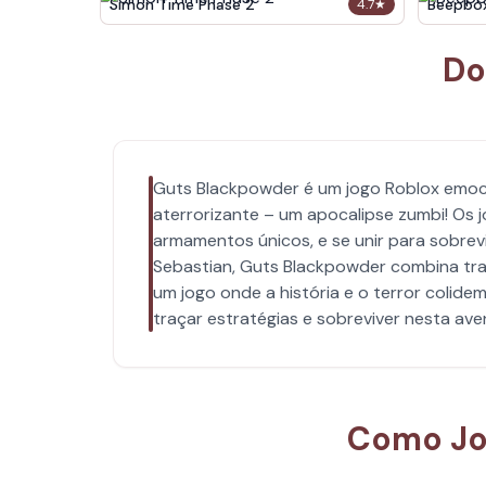
Simon Time Phase 2
Beepbo
4.7
★
Do
Guts Blackpowder é um jogo Roblox emoc
aterrorizante – um apocalipse zumbi! Os
armamentos únicos, e se unir para sobrev
Sebastian, Guts Blackpowder combina trab
um jogo onde a história e o terror colid
traçar estratégias e sobreviver nesta ave
Como Jo