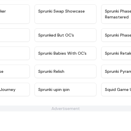
★
4.4
★
4.6
ker
Sprunki Swap Showcase
Sprunki Phas
Remastered
★
4.9
★
4.5
Sprunked But OC’s
Sprunki Phas
★
4.9
★
4.8
Sprunki Babies With OC’s
Sprunki Reta
★
4.6
★
4.8
se
Sprunki Relish
Sprunki Pyra
★
4.9
★
4.6
 Journey
Sprunki upin ipin
Squid Game 
Advertisement