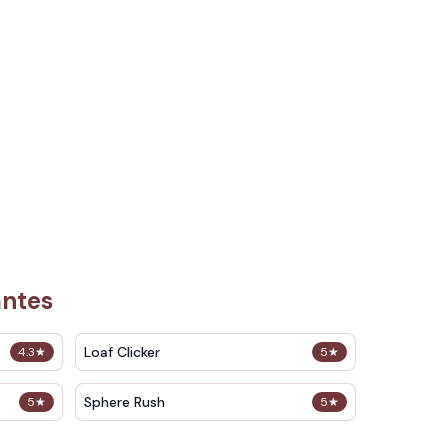
antes
Loaf Clicker
4.3
★
5
★
Sphere Rush
5
★
5
★