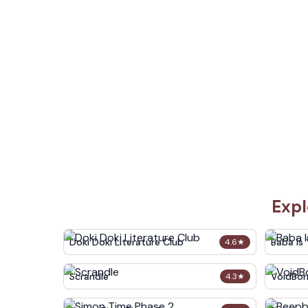
Expl
Doki Doki Literature Club
Baba Is
4.6
★
Scrandle
VoidBor
4.3
★