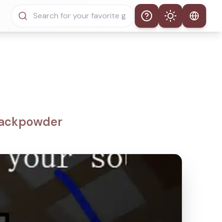
Help
Theme
Tema Automático
Modo Claro
Modo Escuro
Blackpowder