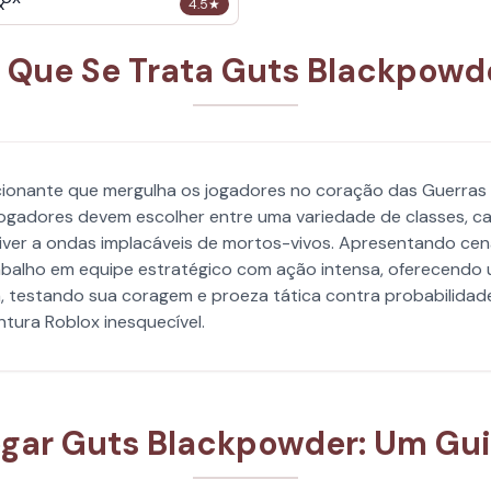
x
4.5
★
 Que Se Trata Guts Blackpowd
ionante que mergulha os jogadores no coração das Guerras
 jogadores devem escolher entre uma variedade de classes, c
iver a ondas implacáveis ​​de mortos-vivos. Apresentando c
alho em equipe estratégico com ação intensa, oferecendo um
em, testando sua coragem e proeza tática contra probabilidad
ntura Roblox inesquecível.
gar Guts Blackpowder: Um Gui