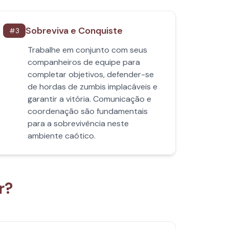
Sobreviva e Conquiste
#
3
Trabalhe em conjunto com seus
companheiros de equipe para
completar objetivos, defender-se
de hordas de zumbis implacáveis ​​e
garantir a vitória. Comunicação e
coordenação são fundamentais
para a sobrevivência neste
ambiente caótico.
r?