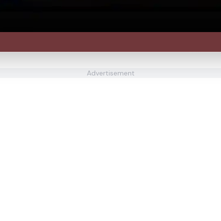
Advertisement