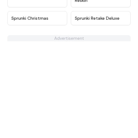
Reskin
★
4.7
★
4.6
Sprunki Christmas
Sprunki Retake Deluxe
Advertisement