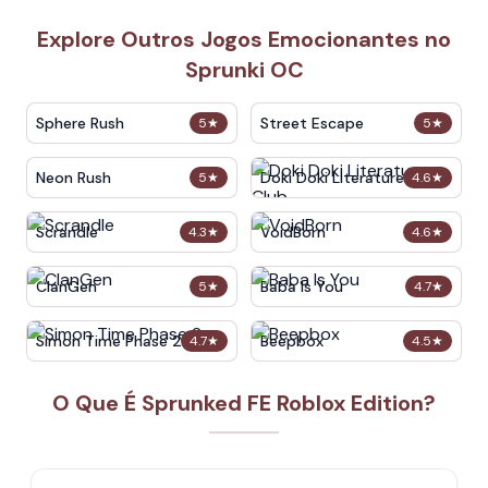
Explore Outros Jogos Emocionantes no
Sprunki OC
Sphere Rush
Street Escape
5
★
5
★
Neon Rush
Doki Doki Literature Club
5
★
4.6
★
Scrandle
VoidBorn
4.3
★
4.6
★
ClanGen
Baba Is You
5
★
4.7
★
Simon Time Phase 2
Beepbox
4.7
★
4.5
★
O Que É Sprunked FE Roblox Edition?