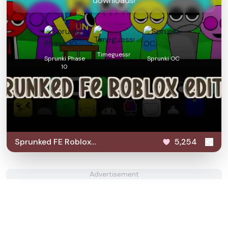
downloads!
Timeguessr
Sprunki Phase
Sprunki OC
10
Sprunked FE Roblox
5,254
Edition
Advertisement