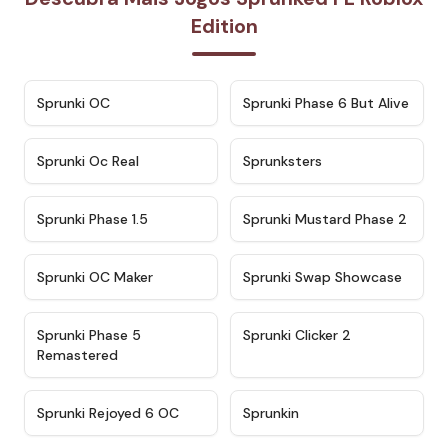
Edition
★
4.7
★
4.9
Sprunki OC
Sprunki Phase 6 But Alive
★
4.5
★
4.5
Sprunki Oc Real
Sprunksters
★
4.8
★
4.4
Sprunki Phase 1.5
Sprunki Mustard Phase 2
★
4.4
★
4.6
Sprunki OC Maker
Sprunki Swap Showcase
★
4.9
★
4.8
Sprunki Phase 5
Sprunki Clicker 2
Remastered
★
4.4
★
4.9
Sprunki Rejoyed 6 OC
Sprunkin