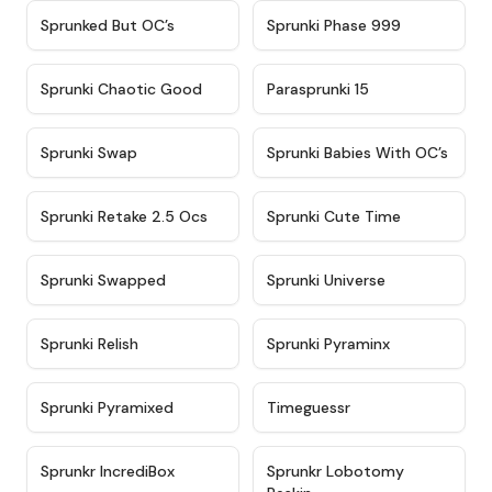
★
4.5
★
4.5
Sprunked But OC’s
Sprunki Phase 999
★
4.7
★
4.9
Sprunki Chaotic Good
Parasprunki 15
★
4.9
★
4.8
Sprunki Swap
Sprunki Babies With OC’s
★
4.6
★
5
Sprunki Retake 2.5 Ocs
Sprunki Cute Time
★
4.8
★
4.6
Sprunki Swapped
Sprunki Universe
★
4.8
★
4.4
Sprunki Relish
Sprunki Pyraminx
★
4.8
★
4.4
Sprunki Pyramixed
Timeguessr
★
4.7
★
4.7
Sprunkr IncrediBox
Sprunkr Lobotomy