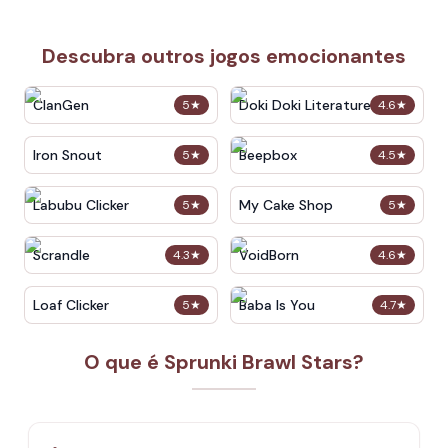
Descubra outros jogos emocionantes
ClanGen
Doki Doki Literature Club
5
★
4.6
★
Iron Snout
Beepbox
5
★
4.5
★
Labubu Clicker
My Cake Shop
5
★
5
★
Scrandle
VoidBorn
4.3
★
4.6
★
Loaf Clicker
Baba Is You
5
★
4.7
★
O que é Sprunki Brawl Stars?