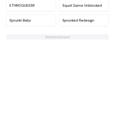
★
4.5
★
4.6
ETHNOGUESSR
Squid Game Unblocked
★
4.6
★
5
Sprunki Baby
Sprunked Redesign
Advertisement