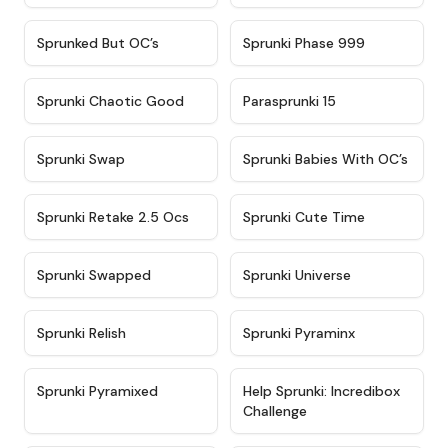
★
4.5
★
4.5
Sprunked But OC’s
Sprunki Phase 999
★
4.7
★
4.9
Sprunki Chaotic Good
Parasprunki 15
★
4.9
★
4.8
Sprunki Swap
Sprunki Babies With OC’s
★
4.6
★
5
Sprunki Retake 2.5 Ocs
Sprunki Cute Time
★
4.8
★
4.6
Sprunki Swapped
Sprunki Universe
★
4.8
★
4.4
Sprunki Relish
Sprunki Pyraminx
★
4.8
★
4.7
Sprunki Pyramixed
Help Sprunki: Incredibox
Challenge