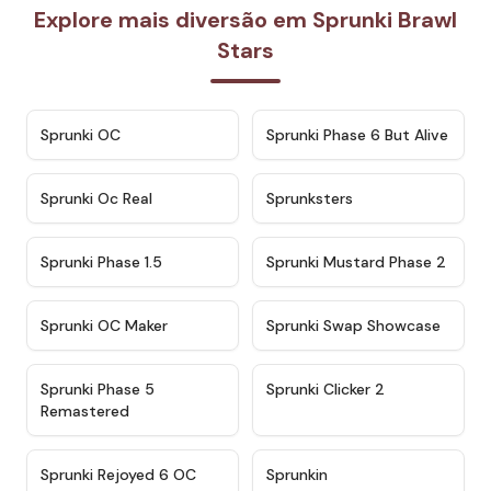
Explore mais diversão em Sprunki Brawl
Stars
★
4.7
★
4.9
Sprunki OC
Sprunki Phase 6 But Alive
★
4.5
★
4.5
Sprunki Oc Real
Sprunksters
★
4.8
★
4.4
Sprunki Phase 1.5
Sprunki Mustard Phase 2
★
4.4
★
4.6
Sprunki OC Maker
Sprunki Swap Showcase
★
4.9
★
4.8
Sprunki Phase 5
Sprunki Clicker 2
Remastered
★
4.4
★
4.9
Sprunki Rejoyed 6 OC
Sprunkin