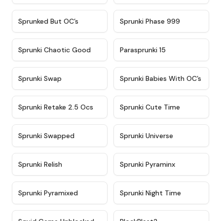
★
4.5
★
4.5
Sprunked But OC’s
Sprunki Phase 999
★
4.7
★
4.9
Sprunki Chaotic Good
Parasprunki 15
★
4.9
★
4.8
Sprunki Swap
Sprunki Babies With OC’s
★
4.6
★
5
Sprunki Retake 2.5 Ocs
Sprunki Cute Time
★
4.8
★
4.6
Sprunki Swapped
Sprunki Universe
★
4.8
★
4.4
Sprunki Relish
Sprunki Pyraminx
★
4.8
★
4.4
Sprunki Pyramixed
Sprunki Night Time
★
4.6
★
4.5