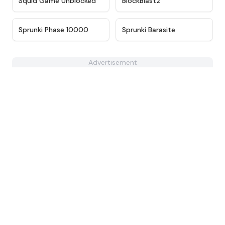
Squid Game Unblocked
BlockBlast2
★
4.7
★
4.6
Sprunki Phase 10000
Sprunki Barasite
Advertisement