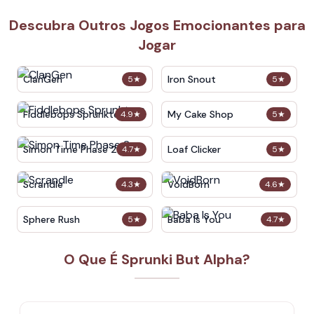
Descubra Outros Jogos Emocionantes para
Jogar
ClanGen
Iron Snout
5
★
5
★
Fiddlebops Sprunkters
My Cake Shop
4.9
★
5
★
Simon Time Phase 2
Loaf Clicker
4.7
★
5
★
Scrandle
VoidBorn
4.3
★
4.6
★
Sphere Rush
Baba Is You
5
★
4.7
★
O Que É Sprunki But Alpha?