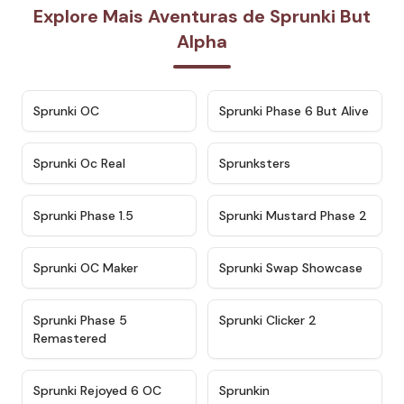
Explore Mais Aventuras de Sprunki But
Alpha
★
4.7
★
4.9
Sprunki OC
Sprunki Phase 6 But Alive
★
4.5
★
4.5
Sprunki Oc Real
Sprunksters
★
4.8
★
4.4
Sprunki Phase 1.5
Sprunki Mustard Phase 2
★
4.4
★
4.6
Sprunki OC Maker
Sprunki Swap Showcase
★
4.9
★
4.8
Sprunki Phase 5
Sprunki Clicker 2
Remastered
★
4.4
★
4.9
Sprunki Rejoyed 6 OC
Sprunkin