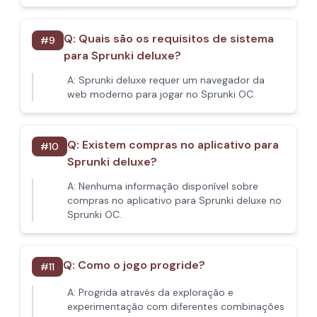
Q:
Quais são os requisitos de sistema
#
9
para Sprunki deluxe?
A:
Sprunki deluxe requer um navegador da
web moderno para jogar no Sprunki OC.
Q:
Existem compras no aplicativo para
#
10
Sprunki deluxe?
A:
Nenhuma informação disponível sobre
compras no aplicativo para Sprunki deluxe no
Sprunki OC.
Q:
Como o jogo progride?
#
11
A:
Progrida através da exploração e
experimentação com diferentes combinações