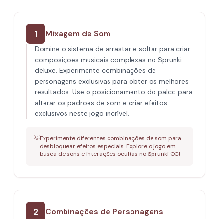
1
Mixagem de Som
Domine o sistema de arrastar e soltar para criar
composições musicais complexas no Sprunki
deluxe. Experimente combinações de
personagens exclusivas para obter os melhores
resultados. Use o posicionamento do palco para
alterar os padrões de som e criar efeitos
exclusivos neste jogo incrível.
💡
Experimente diferentes combinações de som para
desbloquear efeitos especiais. Explore o jogo em
busca de sons e interações ocultas no Sprunki OC!
2
Combinações de Personagens