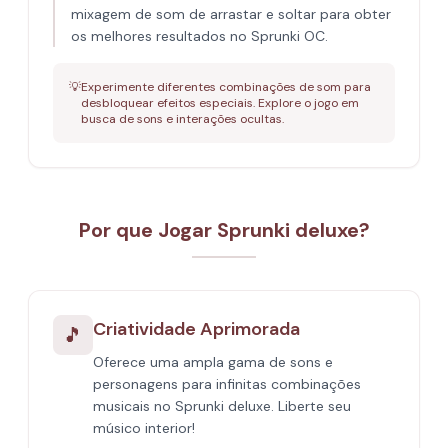
mixagem de som de arrastar e soltar para obter
os melhores resultados no Sprunki OC.
💡
Experimente diferentes combinações de som para
desbloquear efeitos especiais. Explore o jogo em
busca de sons e interações ocultas.
Por que Jogar Sprunki deluxe?
Criatividade Aprimorada
🎵
Oferece uma ampla gama de sons e
personagens para infinitas combinações
musicais no Sprunki deluxe. Liberte seu
músico interior!