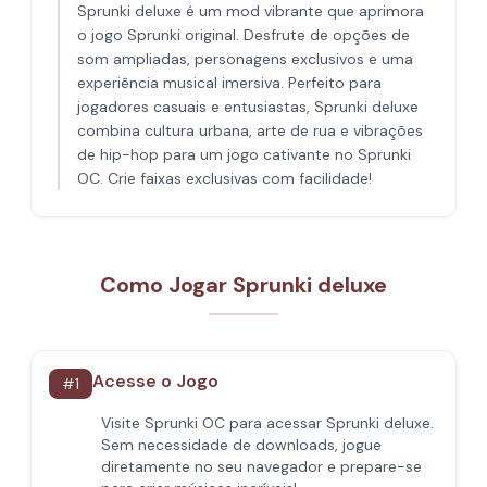
Sprunki deluxe é um mod vibrante que aprimora
o jogo Sprunki original. Desfrute de opções de
som ampliadas, personagens exclusivos e uma
experiência musical imersiva. Perfeito para
jogadores casuais e entusiastas, Sprunki deluxe
combina cultura urbana, arte de rua e vibrações
de hip-hop para um jogo cativante no Sprunki
OC. Crie faixas exclusivas com facilidade!
Como Jogar Sprunki deluxe
Acesse o Jogo
#
1
Visite Sprunki OC para acessar Sprunki deluxe.
Sem necessidade de downloads, jogue
diretamente no seu navegador e prepare-se