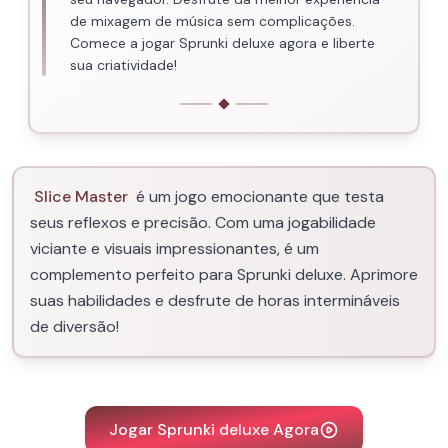
de mixagem de música sem complicações.
Comece a jogar Sprunki deluxe agora e liberte
sua criatividade!
Slice Master
é um jogo emocionante que testa
seus reflexos e precisão. Com uma jogabilidade
viciante e visuais impressionantes, é um
complemento perfeito para Sprunki deluxe. Aprimore
suas habilidades e desfrute de horas intermináveis
de diversão!
Jogar Sprunki deluxe Agora