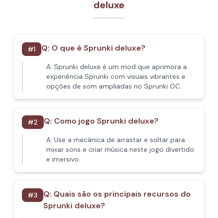
deluxe
Q:
O que é Sprunki deluxe?
#
1
A:
Sprunki deluxe é um mod que aprimora a
experiência Sprunki com visuais vibrantes e
opções de som ampliadas no Sprunki OC.
Q:
Como jogo Sprunki deluxe?
#
2
A:
Use a mecânica de arrastar e soltar para
mixar sons e criar música neste jogo divertido
e imersivo.
Q:
Quais são os principais recursos do
#
3
Sprunki deluxe?