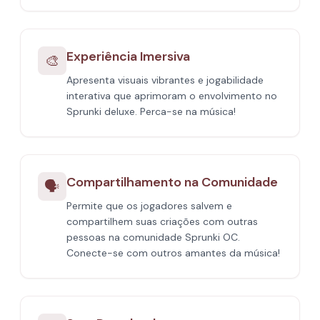
Experiência Imersiva
🎨
Apresenta visuais vibrantes e jogabilidade
interativa que aprimoram o envolvimento no
Sprunki deluxe. Perca-se na música!
Compartilhamento na Comunidade
🗣️
Permite que os jogadores salvem e
compartilhem suas criações com outras
pessoas na comunidade Sprunki OC.
Conecte-se com outros amantes da música!