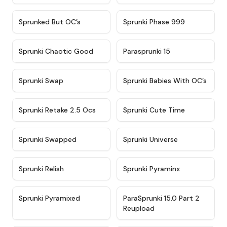
★
4.5
★
4.5
Sprunked But OC’s
Sprunki Phase 999
★
4.7
★
4.9
Sprunki Chaotic Good
Parasprunki 15
★
4.9
★
4.8
Sprunki Swap
Sprunki Babies With OC’s
★
4.6
★
5
Sprunki Retake 2.5 Ocs
Sprunki Cute Time
★
4.8
★
4.6
Sprunki Swapped
Sprunki Universe
★
4.8
★
4.4
Sprunki Relish
Sprunki Pyraminx
★
4.8
★
4.4
Sprunki Pyramixed
ParaSprunki 15.0 Part 2
Reupload