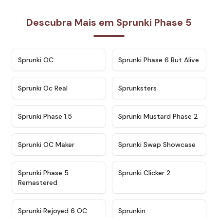
Descubra Mais em Sprunki Phase 5
★
4.7
★
4.9
Sprunki OC
Sprunki Phase 6 But Alive
★
4.5
★
4.5
Sprunki Oc Real
Sprunksters
★
4.8
★
4.4
Sprunki Phase 1.5
Sprunki Mustard Phase 2
★
4.4
★
4.6
Sprunki OC Maker
Sprunki Swap Showcase
★
4.9
★
4.8
Sprunki Phase 5
Sprunki Clicker 2
Remastered
★
4.4
★
4.9
Sprunki Rejoyed 6 OC
Sprunkin