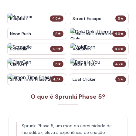
Beepbox
Street Escape
4.5
★
5
★
Neon Rush
Doki Doki Literature Club
5
★
4.6
★
Scrandle
VoidBorn
4.3
★
4.6
★
ClanGen
Baba Is You
5
★
4.7
★
Simon Time Phase 2
Loaf Clicker
4.7
★
5
★
O que é Sprunki Phase 5?
Sprunki Phase 5, um mod da comunidade de
Incredibox, eleva a experiência de criação