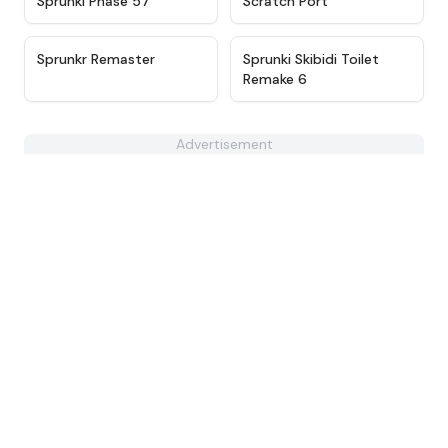
Sprunki Phase 57
Scratch Port
★
4.6
★
4.8
Sprunkr Remaster
Sprunki Skibidi Toilet
Remake 6
Advertisement