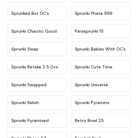
★
4.5
★
4.5
Sprunked But OC’s
Sprunki Phase 999
★
4.7
★
4.9
Sprunki Chaotic Good
Parasprunki 15
★
4.9
★
4.8
Sprunki Swap
Sprunki Babies With OC’s
★
4.6
★
5
Sprunki Retake 2.5 Ocs
Sprunki Cute Time
★
4.8
★
4.6
Sprunki Swapped
Sprunki Universe
★
4.8
★
4.4
Sprunki Relish
Sprunki Pyraminx
★
4.8
★
4.5
Sprunki Pyramixed
Retro Bowl 25
★
4.8
★
4.7