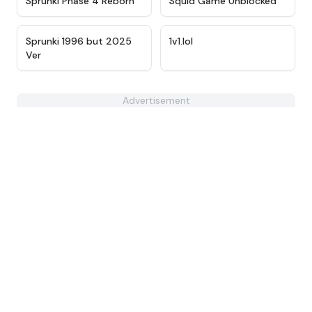
Sprunki Phase 4 Reborn
Squid Game Unblocked
★
5
★
4.5
Sprunki 1996 but 2025
1v1.lol
Ver
Advertisement