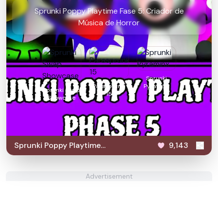
Sprunki Poppy Playtime Fase 5: Criador de
Música de Horror
Sprunki
Parasprunki
Pyraminx
Sprunki Swap
15
Showcase
Sprunki Poppy Playtime
9,143
Phase 5
Advertisement