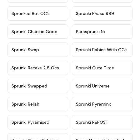
★
4.5
★
4.5
Sprunked But OC’s
Sprunki Phase 999
★
4.7
★
4.9
Sprunki Chaotic Good
Parasprunki 15
★
4.9
★
4.8
Sprunki Swap
Sprunki Babies With OC’s
★
4.6
★
5
Sprunki Retake 2.5 Ocs
Sprunki Cute Time
★
4.8
★
4.6
Sprunki Swapped
Sprunki Universe
★
4.8
★
4.4
Sprunki Relish
Sprunki Pyraminx
★
4.8
★
4.9
Sprunki Pyramixed
Sprunki REPOST
★
4.3
★
4.6