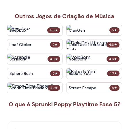
Outros Jogos de Criação de Música
Beepbox
ClanGen
4.5
★
5
★
Loaf Clicker
Doki Doki Literature Club
5
★
4.6
★
Scrandle
VoidBorn
4.3
★
4.6
★
Sphere Rush
Baba Is You
5
★
4.7
★
Simon Time Phase 2
Street Escape
4.7
★
5
★
O que é Sprunki Poppy Playtime Fase 5?