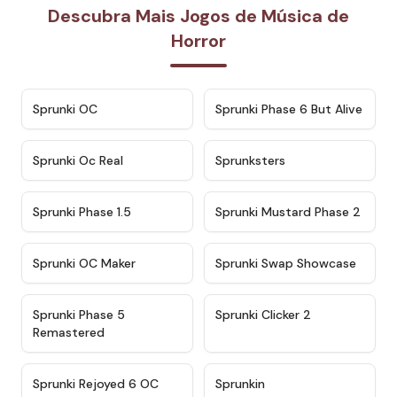
Descubra Mais Jogos de Música de
Horror
★
4.7
★
4.9
Sprunki OC
Sprunki Phase 6 But Alive
★
4.5
★
4.5
Sprunki Oc Real
Sprunksters
★
4.8
★
4.4
Sprunki Phase 1.5
Sprunki Mustard Phase 2
★
4.4
★
4.6
Sprunki OC Maker
Sprunki Swap Showcase
★
4.9
★
4.8
Sprunki Phase 5
Sprunki Clicker 2
Remastered
★
4.4
★
4.9
Sprunki Rejoyed 6 OC
Sprunkin