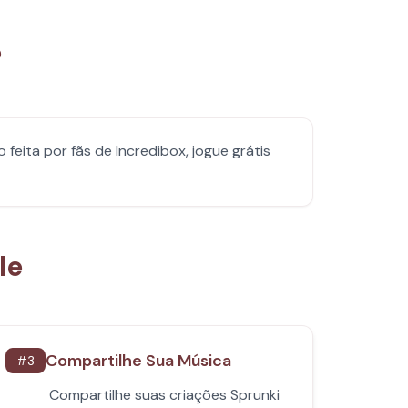
?
eita por fãs de Incredibox, jogue grátis
le
Compartilhe Sua Música
#
3
Compartilhe suas criações Sprunki