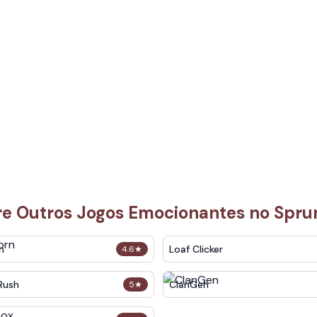
re Outros Jogos Emocionantes no Spru
n
Loaf Clicker
4.6
★
Rush
ClanGen
5
★