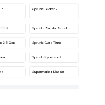
★
4.9
★
4.8
e 5
Sprunki Clicker 2
★
4.5
★
4.7
e 999
Sprunki Chaotic Good
★
4.6
★
5
ke 2.5 Ocs
Sprunki Cute Time
★
4.4
★
4.8
minx
Sprunki Pyramixed
★
4.8
★
4.7
ee
Supermarket Master