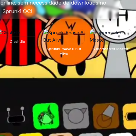
 online, sem necessidade de downloads no
Sprunki OC!
Clashdle
Sprunki Phase 6 But
Supermarket Master
Alive