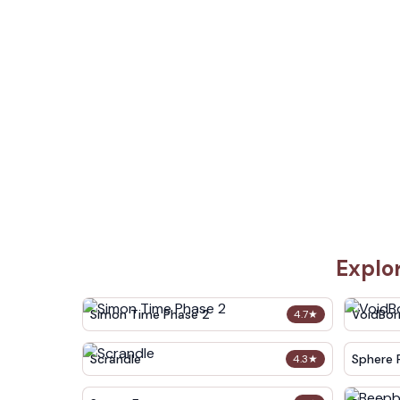
Explo
Simon Time Phase 2
VoidBor
4.7
★
Scrandle
Sphere 
4.3
★