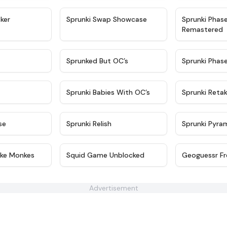
★
4.4
★
4.6
ker
Sprunki Swap Showcase
Sprunki Phas
Remastered
★
4.9
★
4.5
Sprunked But OC’s
Sprunki Phas
★
4.9
★
4.8
Sprunki Babies With OC’s
Sprunki Reta
★
4.6
★
4.8
se
Sprunki Relish
Sprunki Pyra
★
4.9
★
4.6
nke Monkes
Squid Game Unblocked
Geoguessr Fr
Advertisement