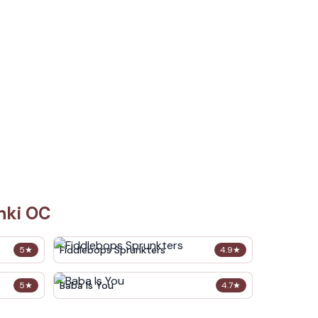
nki OC
Fiddlebops Sprunkters
5
★
4.9
★
Baba Is You
5
★
4.7
★