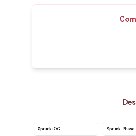
Comp
Des
★
4.7
Sprunki OC
Sprunki Phase 