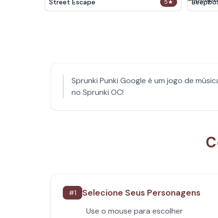
Street Escape
Beepbo
5
★
Sprunki Punki Google é um jogo de músic
no Sprunki OC!
C
Selecione Seus Personagens
#
1
Use o mouse para escolher