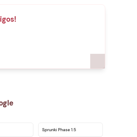
igos!
ogle
★
4.5
★
4.8
Sprunki Phase 1.5